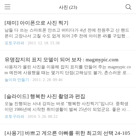
사진 (23)
[재미] 아이폰으로 사진 찍기
남들 다 쓰는 스마트폰 안쓰고 버티다가 4년 전에 천원주고 산 핸드
폰이 고장나서 고칠 수도 없게 되어 2주 전에 아이폰 4S를 구입했습
니다. 개인적으로 아이폰으로 바꾸고 가장 즐거운 것은 바로 사진 찍
포토구라퍼
2011. 12. 18. 15:38
기. DSLR과 비교할 수는 없지만 대충 찍어도 매우 만족스럽게 나옵
니다. 제가 주로 사용하는 앱은 인스타그램과 PATH. http://instagr.am/
https://path.com/ 그동안 찍은 사진 몇장 감상하세요. 우리팀 워크샵
유명잡지의 표지 모델이 되어 보자 : magmypic.com
속초가서 먹은 회 대명 리조트 설악 로비 마눌님이 아끼는 양키 캔들
사용자가 올린 사진을 이용해 잡지 표지를 만들어 주는 magmypic.co
1 마눌님이 아끼는 양키 캔들 2 사무실의 크리스마스 만국기 햇빛 들
m 예전에 사용했을 때는 몇가지 단점(고해상도 불가, 촌스러운 로고
어오는 우리집 거실 토이저러스 LEGO코너 컵 케잌 대포항은 공사
표시)이 있었는데 오늘 다시 들어가보니 단점이 모두 해결되었군요.
놀이와 만들기
2011. 2. 28. 09:46
중 효도하는 울 아들 컴즈 나눔 바자회 준비 밥먹고 합시다! 리코더
[이용 방법] 1. http://magmypic.com 에 간다 2. 마음에 드는 사진을 넣
연..
는다 3. 표지를 고른다. 4. 완성 ( 회원가입하면 고해상도 버전 무료
로 다운로드 가능) 대충 후다닥 만든 잡지 몇개 구경하세요. 시간 날
[슬라이드] 행복한 사진 촬영과 편집
때 직접 만들어 보세요~ ^^
오늘 진행되는 사내 강의는 바로 "행복한 사진찍기"입니다. 중학생
이던 1986년에 시작한 취미생활이 벌써 25년이 되었군요. 좋은 사진
을 위해서는 빛, 장비, 피사체가 필요합니다. 대부분의 직장인들이
포토구라퍼
2010. 5. 26. 08:22
장비와 피사체가 있으니 주로 빛에 대한 이야기를 하겠습니다. DSL
R과 똑딱이의 가장 큰 차이는 바로 빛을 받아들이는 방식입니다. DS
LR이 지금과 같은 모습이 된 것은 하나의 렌즈를 이용해 미리 보기
[사용기] 바쁘고 게으른 아빠를 위한 최고의 선택 24-105