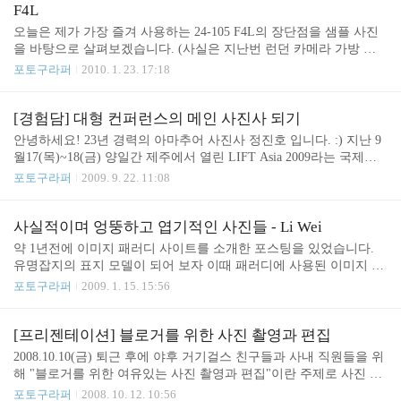
와 촬영을 동시에 하기 위해서 였습니다. 카메라는 빛을 받아들이는
F4L
부분과 기록하는 부분으로 나누어져 있습니다. 따라서 빛을 받는 렌
오늘은 제가 가장 즐겨 사용하는 24-105 F4L의 장단점을 샘플 사진
즈와 빛을 전기적 신호로 기록하는 이미지 센서가 모두 크면 좋은 사
을 바탕으로 살펴보겠습니다. (사실은 지난번 런던 카메라 가방 도
진이 나오죠. 그러나 좋은 렌즈와 넓은 이미지 센서는 어마어마 하게
난 사건 이후 렌즈가 이것 하나 밖에 없습니다. ㅠㅠ; ) 한동안 렌즈
포토구라퍼
2010. 1. 23. 17:18
비싸답니다. 그래서 창가, 외장 스트로보, 반사..
사용기를 거의 쓰지 않았는데 그동안 찍은 사진들을 정리하던 차에
오랜 만에 렌즈 사용기를 써 봅니다. [SPEC] - Canon EF Mount - 방
진방습 설계 - 손떨방(IS) 설계 - 13군, 18매 설계 - 8개의 조리개 날
[경험담] 대형 컨퍼런스의 메인 사진사 되기
개 캐논 EF 24-105mm f/4L IS USM은 광각에서 준망원까지 커버하
안녕하세요! 23년 경력의 아마추어 사진사 정진호 입니다. :) 지난 9
는 줌렌즈로 2005년에 출시되었습니다. [외관] 가족과 함께 있는 시
월17(목)~18(금) 양일간 제주에서 열린 LIFT Asia 2009라는 국제적
간을 중요하게 생각하는 저의 사진 철학은 아래와 같습니다. [철학]
행사의 메인 사진기사로 자원 봉사를 하고 왔습니다. 학부모/직장인
포토구라퍼
2009. 9. 22. 11:08
- 나는 직장인이며 한 가족의 가장이다 - 나의 사진은 예..
이라 운동회/사내행사는 자주 찍지만 국제 규모의 대형 컨퍼런스의
메인 사진사는 처음이라 몇 가지 배운것을 공유해드리고 싶네요.
[참고] - 저는 평범한 직장인이며 직업 사진사는 아닙니다 - 다만 사
사실적이며 엉뚱하고 엽기적인 사진들 - Li Wei
진을 찍는 것을 즐깁니다. - 본 행사는 자원봉사 사진사로 초청받았
약 1년전에 이미지 패러디 사이트를 소개한 포스팅을 있었습니다.
습니다. - 사진의 목적은 행사스케치/기록/공유 이었습니다. ----------
유명잡지의 표지 모델이 되어 보자 이때 패러디에 사용된 이미지 중
---- 행사장 여건 -------------- 제가 참석한 LIFT Asia 2009는 다양한
에 유독 저의 관심을 끈 한장이 사진이 있었죠. 바로 아래의 이미지
포토구라퍼
2009. 1. 15. 15:56
분야에서 아이디어와 영감을 줄 수 있는 분들의 이야기를 ..
입니다. 위 사진은 매우 사실적이면서도 위트가 넘치는 느낌을 주었
답니다. 그런데 뒤늦게 작가를 알아 냈습니다. 바로 현대 미술가 Li
Wei 라는 분입니다. 이분의 작품을 살펴 보면 하나같이 사실적이며
[프리젠테이션] 블로거를 위한 사진 촬영과 편집
위트가 있고 엉뚱하며 엽기적입니다. 사진 몇장 감상하시죠. 포토샵
2008.10.10(금) 퇴근 후에 야후 거기걸스 친구들과 사내 직원들을 위
을 이용한 합성이 아니라 와이어와 거울을 이용해 촬영을 한다고 합
해 "블로거를 위한 여유있는 사진 촬영과 편집"이란 주제로 사진 이
니다. 옷은 수년째 반바지와 흰색 면티를 입고 있군요. 아래 작가의
야기를 했습니다. 내용은 참 간단해요! ^^ 행복하게 되려면... - 사랑
포토구라퍼
2008. 10. 12. 10:56