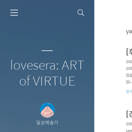
ya
[
lovesera: ART
20
20
었습
of VIRTUE
입니
들은
일과
[
일상예술가
20
se