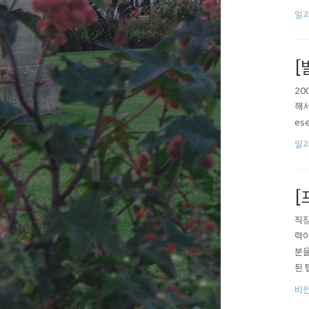
다.
일과
[
20
해서
ese
일과
[
직장
력이
분을
된 
수 
비