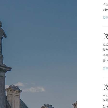
소셜
에는
일과
[
런던
일부
속해
를 
y=o
일과
[
지난
야후
는 