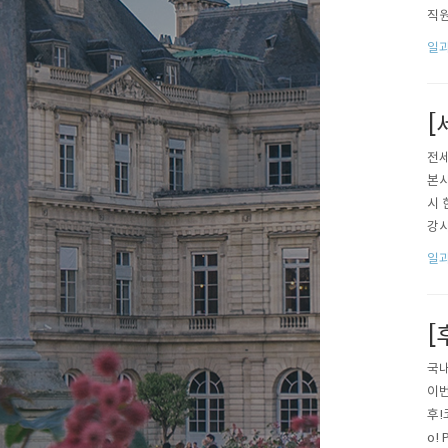
직원
Hac
일과
[
전세
본사
시 
강사 
pan
일과
[
국내
이번
후!
o!