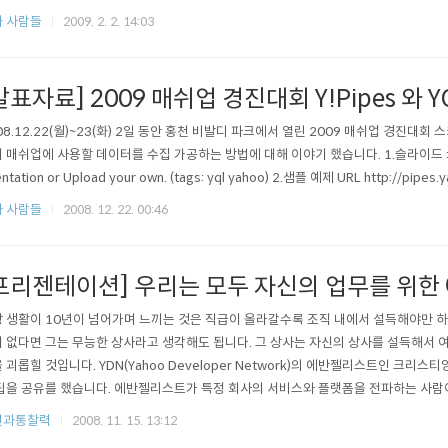
 다소 진입장벽이 있기는 하지만 30분 정도만 설명을 듣고 따라한 결과 대부분의..
 사람들
2009. 2. 2. 14:03
발표자료] 2009 매쉬업 경진대회 Y!Pipes 와 Y
08.12.22(월)~23(화) 2일 동안 홍천 비발디 파크에서 열린 2009 매쉬업 경진대회 스
 매쉬업에 사용할 데이터를 수집 가공하는 방법에 대해 이야기 했습니다. 1.슬라이드 : Y!Pipes와
ntation or Upload your own. (tags: yql yahoo) 2.샘플 예제 URL http://pip
 사람들
2008. 12. 22. 00:46
프리젠테이션] 우리는 모두 자신의 업무를 위한
 생활이 10년이 넘어가며 느끼는 것은 직급이 올라갈수록 조직 내에서 설득해야만 하
 없다면 그는 무능한 상사라고 생각해도 됩니다. 그 상사는 자신의 상사를 설득해서 여
 괴롭힐 것입니다. YDN(Yahoo Developer Network)의 에반젤리스트인 크리스티앙(C
팁을 공유를 했습니다. 에반젤리스트가 특정 회사의 서비스와 플랫폼을 전파하는 사람
있습니다. 고객은 외부에만 있는 것은 아닙니다. 프로젝트 팀원, 다른 팀의 동료, 상사,..
전과통찰력
2008. 11. 15. 13:12