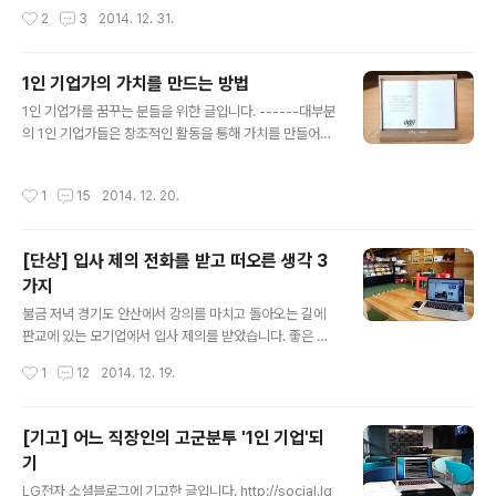
상 속 새로운 시선. 잊고 있던 삶 속에서의 나의 욕구. 행할
진행된 수업있었지만아이들을 시종일과 지친 표정도 없이
작성시간
2
3
2014. 12. 31.
수 있다는 용..
그림자를 만들어 주는 마커에 신기한 표정을 지으며연신
생각과 사물을 글과 그림으로 표현했습니다. 특히 초등학
교 고학년 친구들은 성인보다 뛰어난 그림 실력을 보여 주
1인 기업가의 가치를 만드는 방법
기도 했습니다. 귀엽고, 착하고, 열심히 노력하는 친구들과
글 내용
1인 기업가를 꿈꾸는 분들을 위한 글입니다. ------대부분
오전시간 내내 함께 하니 마치 제 자신의 몸안에 조금 방전
의 1인 기업가들은 창조적인 활동을 통해 가치를 만들어냅
되어 있던 충전기가 다시 100%로 차는 느낌이었습니다.
니다. 창작, 집필, 강의 등등.각각의 활동이 만들어내는 경
수업이 너무 재미있어서 쉬는 시간이 끝나기도 전에'선생
제적 가치를 생각해 볼까요? 1. 창작저는 전업작가는 아니
님 어서 빨리 3교시 시작하면 안되나요?' 라고 말하던 친
작성시간
1
15
2014. 12. 20.
지만 취미로 그림을 그립니다. 넉넉하게 잡아 1년에 약 30
구. 쉬는 시간에 보여준 개인전 출품작 동영상을 보여'우와
0시간 이내로 창작 활동을 합니다. 그리고 1년에 한번씩 개
~' 환호성을 지르는 아이들. 선물로 나..
인전을 열지요. 1년 동안 그린 작품을 이 기간동안 모두 판
[단상] 입사 제의 전화를 받고 떠오른 생각 3
매한다면 가정하면대관, 액자, 인쇄 등의 비용을 제외하고
가지
약 150만원의 수익이 생깁니다. 150만원/300시간 = 시
글 내용
간당 5천원네! 저에게 그림은 시간당 5천원을 버는 활동입
불금 저녁 경기도 안산에서 강의를 마치고 돌아오는 길에
니다. 2. 집필지금까지 17년째 사회인으로 경제활동을 하
판교에 있는 모기업에서 입사 제의를 받았습니다. 좋은 회
며 13권의 책을 쓰고 번역했습니다. 한 권의 책을 쓰거나
사이고, 업무도 제가 좋아하고 잘하는 일이지만 다음의 3
작성시간
1
12
2014. 12. 19.
번역할 때 ..
가지 이유로 고사를 했습니다. 1. 지금 하는 일이 너무 재미
있습니다. 1인 기업이 된지 이제 곧 1년이 다 되어 갑니다.
공부하고, 정리하고, 그림 그리고, 강의하고, 책쓰고 등등등
[기고] 어느 직장인의 고군분투 '1인 기업'되
1인기업의 생활이 너무나 즐겁습니다. 가끔 지방으로 이동
기
할 때는 KTX를 타는데 마침 소풍하는 기분입니다. 서울 경
글 내용
기는 소형 회사차(?)로 이동을 하는데 XBOX 게임하는 느
LG전자 소셜블로그에 기고한 글입니다. http://social.lg