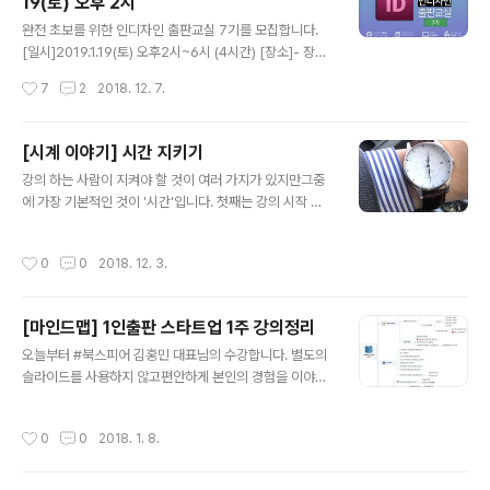
19(토) 오후 2시
글 내용
완전 초보를 위한 인디자인 출판교실 7기를 모집합니다.
[일시]2019.1.19(토) 오후2시~6시 (4시간) [장소]- 장소
: 홍대입구역 한빛미디어 A동 2F 강의실, (서울 서대문구
작성시간
7
2
2018. 12. 7.
연희로2길 62)- 약도 : http://www.hanbit.co.kr/rent/
location.html* 주차가 불가능하니 대중교통을 이용해 주
세요. [대상]- 자신의 컨텐츠(글,그림,사진)를 엽서/포스터/
[시계 이야기] 시간 지키기
도록/소책자로 직접 제작하고 싶은 분- 편집 디자인을 전혀
글 내용
강의 하는 사람이 지켜야 할 것이 여러 가지가 있지만그중
모르는 분- 인디자인 처음 써 보는 분 [강사]정진호, J비주
에 가장 기본적인 것이 '시간'입니다. 첫째는 강의 시작 시
얼스쿨 대표 [배우는 것]- 인쇄 용어 (알아야 주문을 하지!)
각.반드시 강의 시작 30분 전에 현장에 도착해서준비상황
- 편집 디자인의 이해- 책의 구조/명칭- 인디자인의 특징-
을 점검해야 혹시 모를 문제에대처할 수 있습니다.빔프로
출력과 인쇄의 차이- 종이의 종류와 특징 - 제본의 종류-
작성시간
0
0
2018. 12. 3.
젝터, 음향, 마이크, 좌석 배치 등을확인해야 합니다.미처
단/자간/행간-..
예상하지 못한 상황에 대처할 수 있는 시간은30분 정도가
필요합니다.만일 모든 것이 완벽하다면 교육 담당자와가벼
[마인드맵] 1인출판 스타트업 1주 강의정리
운 담소를 나눌 수 있는 시간이죠. 둘째는 강의 종료 시각입
글 내용
니다.준비가 덜 되어 있거나, 욕심을 내면정해진 시간을 초
오늘부터 #북스피어 김홍민 대표님의 수강합니다. 별도의
과하는 경우가 생깁니다.아무리 좋은 강이라도 정해진 시
슬라이드를 사용하지 않고편안하게 본인의 경험을 이야기
간을 넘기면훌륭한 강의가 되기 어렵습니다.항상 10% 정
해 주시네요. ^^ 1주차 강의 내용 #마인드맵 정리입니다.앞
도 빠르게 끝내는 연습을 합니다.50분 강의는 45분에 끝
으로 5주간 계속됩니다. https://goo.gl/K5DBzX
작성시간
0
0
2018. 1. 8.
내는 것이 좋겠죠. 이렇게 시간을 확..