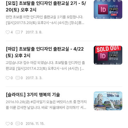
[모집] 초보탈출 인디자인 출판교실 2기 - 5/
20(토) 오후 2시
글 내용
완전 초보를 위한 인디자인 출판교실 2기를 모집합니다.
[일시]2017.5.20(토) 오후2시~6시 (4시간) [장소]홍대
입구 한국여행작가협회 B2 교육장 (1층 카페 위안)서울 마
작성시간
4
7
2017. 3. 8.
포구 양화로16길 14-16 (서교동 370-12)약도: http://d
maps.kr/3o5iy * 주차가 불가능하니 대중교통을 이용해
주세요. [대상]- 자신의 컨텐츠(글,그림,사진)를 엽서/포스
[마감] 초보탈출 인디자인 출판교실 - 4/22
터/도록/소책자로 직접 제작하고 싶은 분- 편집 디자인을
(토) 오후 2시
전혀 모르는 분- 인디자인 처음 써 보는 분 [강사]정진호, J
글 내용
비주얼스쿨 대표 [배우는 것]- 인쇄 용어 (알아야 주문을
고맙습니다! 접수 마감 되었습니다. 초보탈출 인디자인 출
하지!)- 편집 디자인의 이해- 한권의 책이 만들어지는 과
판교실 [일시]2017.4.22(토) 오후2시~6시 (4시간) [장
정/비용- 책의 구조/명칭- 독립 출판의 이해 - 인디자인의
소]홍대입구 한국여행작가협회 B2 교육장 (1층 카페 위안)
작성시간
0
0
2017. 3. 3.
특징- 출력과 인쇄의 차이- 종이의 종..
서울 마포구 양화로16길 14-16 (서교동 370-12)약도: h
ttp://dmaps.kr/3o5iy * 주차가 불가능하니 대중교통을
이용해 주세요. [대상]- 자신의 컨텐츠(글,그림,사진)를 엽
[슬라이드] 3가지 행복의 기술
서/포스터/도록/소책자로 직접 제작하고 싶은 분- 편집 디
글 내용
2016.10.28(금) #감사일기 오늘은 버킷리스트 중 한가지
자인을 전혀 모르는 분- 인디자인 처음 써 보는 분 [강사]정
를 이룬 감사한 날입니다. 바로 '서울대에서 강의하기' 서울
진호, J비주얼스쿨 대표 [배우는 것]- 인쇄 용어 (알아야 주
대학교 대학생활문화원의 초대로 '3가지 행복의 기술'에
문을 하지!)- 편집 디자인의 이해- 한권의 책이 만들어지는
대해 이야기를 했습니다. 약 120명의 학생들이 90분간의
과정/비용- 책의 구조/명칭- 독립 출판의 이해 - 인디자인
작성시간
0
0
2016. 11. 15.
강의 내내 저의 이야기를 집중해서 듣는 모습을 보며 보람
의 특징- 출력과 인쇄의 차이- 종..