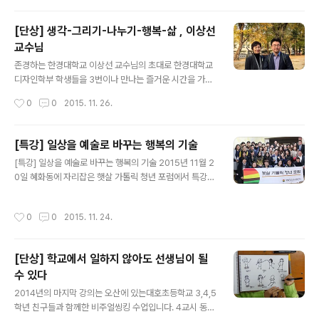
을 느꼈습니다. Q&A는 놀랍게도 무려 1시간 가까이 이어
졌습니다. 질문이라기 보다는 행복한 삶에 대한 조언을 구
[단상] 생각-그리기-나누기-행복-삶 , 이상선
하는 자리였습니다. 강의 슬라이드는 아래 링크를 참고 하
교수님
세요. https://goo.gl/NwNlZc 강의 후에 감사 이메일을
글 내용
받으니 이또한 감사할 따름입니다. ============ 안
존경하는 한경대학교 이상선 교수님의 초대로 한경대학교
녕하세요, 저는 오늘 서울대에서 강의를 들은 OOO 입니
디자인학부 학생들을 3번이나 만나는 즐거운 시간을 가졌
다. 강의가 정말 유익하고 도움이 많이 되어서 감사의 인사
습니다. 이상선 교수님이 '생각-그리기-나누기-행복-삶'
작성시간
0
0
2015. 11. 26.
를 꼭 드..
이라는 노트를 남겨 주셨어요. 저에 대해 저보다 더 잘 아시
는 것 같아 감사한 마음이 가득합니다. 이상선 교수님을 만
나뵈면 늘 제자들을 아끼는 따뜻함이 느껴져서 참 좋습니
[특강] 일상을 예술로 바꾸는 행복의 기술
다. 고맙습니다. =====================생각-
글 내용
[특강] 일상을 예술로 바꾸는 행복의 기술 2015년 11월 2
그리기-나누기-행복-삶 출처 https://goo.gl/4Ukyo0
0일 혜화동에 자리잡은 햇살 가톨릭 청년 포럼에서 특강을
이상선·2015년 11월 25일 수요일 몇 년 전 검색을 통해
진행했습니다. 주제는 "일상을 예술로 바꾸는 행복의 기
우연히 알게 된 정진호 (Jinho Jung) 선생님. 인사를 나누
술"입니다. 강의 슬라이드는 아래 링크를 참고하세요. 포럼
지 않은 채 몇 년 간 그의 활동을 지켜보고, 그의 저서 중 몇
작성시간
0
0
2015. 11. 24.
에 참여한 분들이 남겨주신 피드백 입니다. - 일상 속에 꾸
권을 사서 읽고 있었다. 무어라 말할 수 없이 매력적인 화..
준히 실천하는 것의 중요함. 자기 자신을 믿고 긍정하는 것
의 중요성. 포근하고 느리게 강의를 이끌어가는 강사의 태
[단상] 학교에서 일하지 않아도 선생님이 될
도. 공유하는 것의 진정한 의미. - 생산적인 것으로 만드는
수 있다
것. 그리고 그것을 공유하는 것. 구슬도 꿰어야 보배라는 것
글 내용
을 다시금 느꼈습니다. 다시 노력해보아야 하겠다고 깨달
2014년의 마지막 강의는 오산에 있는대호초등학교 3,4,5
았습니다. - 일상에서 새로운 자극을 찾게 되었습니다. - 일
학년 친구들과 함께한 비주얼씽킹 수업입니다. 4교시 동안