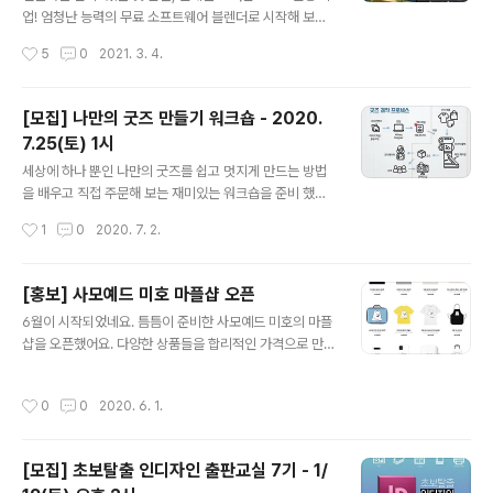
리보드를 만듭니다. 아이패드와 오토데스크 스캐치북을 이
업! 엄청난 능력의 무료 소프트웨어 블렌더로 시작해 보세
용합니다. 4. 모델링 : Blender 각 씬의 배경과 소품 ..
요. 다양한 참고 자료를 이용, 혼자 시작하는 방법을 알려
작성시간
5
0
2021. 3. 4.
드립니다. [일시/장소] - 1차: 3. 27(토) 4-7pm, 온라인
ZOOM, 4만원 - 2차: 3. 28(일) 4-7pm, 홍대입구역 부
근, 5만원 * 강의장은 추후 안내 드립니다. [대상] - 중학생
[모집] 나만의 굿즈 만들기 워크숍 - 2020.
이상 누구나 [강사] - J비주얼스쿨 정진호 대표 [준비물] -
7.25(토) 1시
PC/노트북 + 마우스(필수) + 숫자키패드(필수) * 추천 숫
글 내용
자 키패드 bit.ly/3bYFsD3 [주요내용] - UI/모델링 : 블렌
세상에 하나 뿐인 나만의 굿즈를 쉽고 멋지게 만드는 방법
더의 주요 기능을 살펴보고 3D 모델을 만들어 봅니다. - 텍
을 배우고 직접 주문해 보는 재미있는 워크숍을 준비 했습
스쳐링 : 다양한 질감의 텍스쳐를 모델에 적용합니다. - 라
니다. [일시] - [오프라인] 2020. 7. 25(토) 오후 1시~4시
작성시간
1
0
2020. 7. 2.
이팅 : ..
(3시간) - [온라인] 2020. 7. 26(일) 오후 1시 동영상 공
개 * 오프라인 수업에 참여 하시면 온라인 영상은 기본 제
공됩니다. * 온라인 영상은 전날 진행된 수업을 녹화/편집
[홍보] 사모예드 미호 마플샵 오픈
해서 동영상으로 공유됩니다. * 온라인 영상은 1개월간 시
글 내용
6월이 시작되었네요. 틈틈이 준비한 사모예드 미호의 마플
청 가능합니다. [강사] - 정진호, J비주얼스쿨 대표 - 다양
샵을 오픈했어요. 다양한 상품들을 합리적인 가격으로 만
한 굿즈 제작 경험 보유 [교육장] - 홍대입구역 한빛빌딩 A
나 보세요. 미호의 세계여행 수채화 시리즈도 구경하시고
동 2층 - 약도: www.hanbit.co.kr/rent/location.html
요! 모두 힘든 시간이지만 함께 힘을 모아 곧 이겨내고 평범
한빛출판네트워크 | 대관 서비스 홍대입구역에서 신촌역
작성시간
0
0
2020. 6. 1.
한 일상의 행복을 다시 만나요~ marpple.shop/kr/artis
방면으로 가는 동교동 ..
tjinho 미호 하우스 미호 하우스 marpple.shop
[모집] 초보탈출 인디자인 출판교실 7기 - 1/