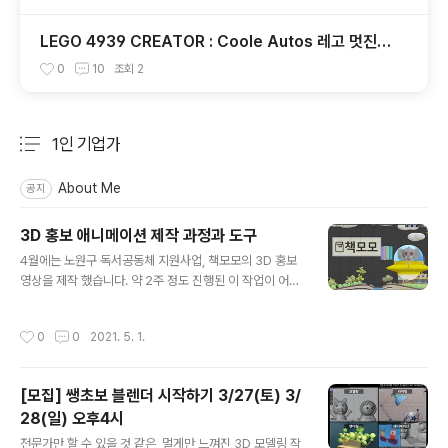
LEGO 4939 CREATOR : Coole Autos 레고 멋진
자동차
0
10
조회
2
1인 기업가
분류 전체보기
주요 글 목록
About Me
공지
3D 홍보 애니메이션 제작 과정과 도구
글 내용
4월에는 노원구 독서공동체 지원사업, 책모모의 3D 홍보
영상을 제작 했습니다. 약 2주 정도 진행된 이 작업이 어떤
도구와 프로세스를 거쳐 완성이 되는지 정리해 보았습니
다. 1. 미팅 : 연필과 노트 영상 제작 요청을 받고 우선 미팅
작성시간
0
0
2021. 5. 1.
을 했습니다. 연필과 노트를 이용해서 아날로그 방법으로
코끼리 캐릭터 아이디어를 스케치 합니다. 2. 스크립트 작
성 : Excel 사업계획서를 꼼꼼하게 읽고 고객에게 꼭 필요
[모집] 쌩초보 블렌더 시작하기 3/27(토) 3/
한 내용을 선정해 100초 이내의 스크립트를 만들게 됩니
28(일) 오후4시
다. 반드시 소리내어 읽어 보는 것이 좋습니다. 3. 스토리보
글 내용
드 작성 : Autodesk Sketchbook / iPad 간단한 스토
전문가만 할 수 있을 것 같은, 멀게만 느껴진 3D 모델링 작