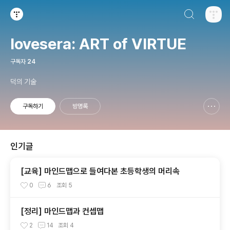
검색하기
티스토리
lovesera: ART of VIRTUE
구독자
24
덕의 기술
구독하기
방명록
신고하기 레이어
열기
인기글
[교육] 마인드맵으로 들여다본 초등학생의 머리속
0
6
조회
5
[정리] 마인드맵과 컨셉맵
2
14
조회
4