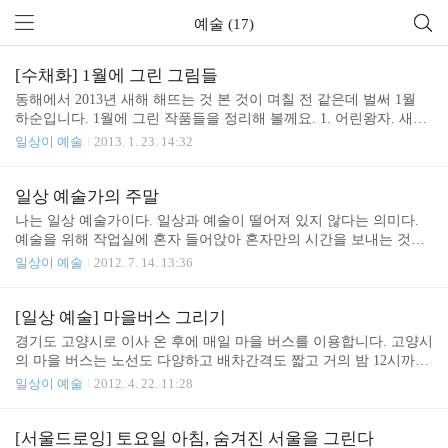
예술 (17)
[수채화] 1월에 그린 그림들
동해에서 2013년 새해 해뜨는 것 본 것이 며칠 전 같은데 벌써 1월
하순입니다. 1월에 그린 작품들을 정리해 볼께요. 1. 어린왕자. 새해
맞이 가족 여행 중에 그린 그림입니다. 어린 왕자를 특별히 좋아하는
일상이 예술
2013. 1. 23. 14:32
지인에게 드렸죠. 원작에서는 어린 왕자와 장미가 이별을 하지만 함
께 떠나는 것으로 표현했습니다. 행성에는 유리 덥개가 남아 있습니
다. ^^ 2. 우리가족 애마 스포티지 8년동안 방방곡곡 함께 여행한 친
일상 예술가의 주말
구. 10만 Km 넘게 달렸는데 아직도 새차같아요. 사고 한번 안나고
나는 일상 예술가이다. 일상과 예술이 떨어져 있지 않다는 의미다.
많이 고맙네요. 3. 분홍색 카라 아내가 제일 좋아하는 꽃이죠. 밝게
예술을 위해 작업실에 혼자 들어앉아 혼자만의 시간을 보내는 것은
빛나는 부분을 표현하기 위해 배경을 어둡게 했구요. 투명 수채화임
아니다. 주말이면 사랑하는 가족과 함께 좋은 시간을 보낸다. 오늘은
일상이 예술
2012. 7. 14. 13:36
에도 불구하고 여러번 채색하니 불투명한 느낌이 나서 마음에 들어
강화도 함허동천이다. 모른지기 아빠는 짐도 잘 꾸려야 한다. 힘도
요. 4. 여주 프리미엄 아울렛 스..
좋아야 한다. 그늘막도 번개처럼 쳐야 한다. 고기도 맛있게 구워야
한다. 모든 가족들이 만족하면 그때 잠시 짬을 내서 스케치를 한다.
[일상 예술] 마을버스 그리기
아내가 분위기 좋은 카페에 가고 싶다면 당장 모시고 가는 거다! 이
경기도 고양시로 이사 온 후에 매일 마을 버스를 이용합니다. 고양시
곳은 강화도 바그다드 카페. 그리고 각자 원하는 메뉴를 시켜주는 것
의 마을 버스는 노선도 다양하고 배차간격도 짧고 거의 밤 12시까지
이다. 모든 가족이 배부르게 먹고 만족하면 그때서야 잠시 짬을 내서
다니는 고마운 대중 교통수단이죠. 마을 버스를 탈 때마다 그림으로
일상이 예술
2012. 4. 22. 11:28
후다닥 채색을 하는 것이다. 사랑하는 가족과 좋은 시간을 보내며 틈
그리고 싶다는 생각을 했었는데 드디어 실행에 옮겼습니다. 버스를
틈이 예술을 하는 것. 이것이 바로 일상 예술이다.
타고 그림을 그리기는 쉽지 않으니 일단 뒷자리에 앉아 사진을 찍어
놓습니다. 이제 사진을 보고 원근감을 잘 살려 스케치를 해 봅니다.
[서울드로잉] 토요일 아침, 숨겨진 서울을 그린다