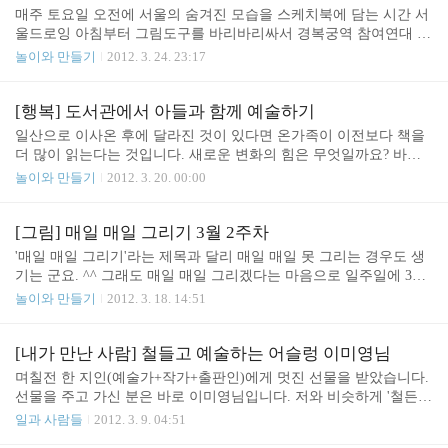
바로 눈 앞에 있는 손잡이 하나는 생략! 스케치 완성. 이제 채색에 들
매주 토요일 오전에 서울의 숨겨진 모습을 스케치북에 담는 시간 서
어 갑니다. 우선 천정과 바닥을 칠하고 의자와 창틀을 채색합니다.
울드로잉 아침부터 그림도구를 바리바리싸서 경복궁역 참여연대 아
주황색 손잡이 기둥이 포인트! 운전석, 사람, 소화기, 등을 묘사하고
카데미로 향합니다. 지난주의 이론 수업에 이어 오늘은 드디어 거리
놀이와 만들기
2012. 3. 24. 23:17
과슈로 밝은 부분을 강조하면 끝! (클릭하면 큰 그림!) 이제 고양시
로 나가는 첫 시간. 우선 간단한 이론 수업이 먼저. 명도 10단계 만들
마을버스의 빛이 들어오는 방향에 따른 ..
기와 구도. 그리고 구도틀 만들기 검은색 폼보드에 가로/세로 1/3, 2/
3 지점을 실로 연결하면 됩니다. 쉽죠. 요 구도틀로 바라보면 세상이
[행복] 도서관에서 아들과 함께 예술하기
조금은 다르게 보여요. 친절하고 열정적인 고경일 선생님의 모습. 자
일산으로 이사온 후에 달라진 것이 있다면 온가족이 이전보다 책을
이제 각자 좋은 자리를 잡고 스케치를 시작합니다. 시간이 부족하면
더 많이 읽는다는 것입니다. 새로운 변화의 힘은 무엇일까요? 바로
나중에 완성을 할 수 있도록 사진도 찍어 놓구요. 서울 드로잉 3기
걸어서 10분 거리에 새로 생긴 멋진 도서관 덕분이죠. 최신 도서관
놀이와 만들기
2012. 3. 20. 00:00
반장님 부부 모습. 토요일 아침 부부가 함께 그림을 그리는 모습은
들은 다양한 시설과 시스템이 갖추고 있습니다. 그중 하나는 아이들
정말이지... 우리의 인생이 한편의 예술..
이 직접 대여와 반납을 할 수있다는 것. 직접 읽고 싶은 책을 고르고
반납기계에 책을 올려 놓고 도서대출카드만 찍은면 끝! 반납도 마찬
[그림] 매일 매일 그리기 3월 2주차
가지 순서로 이루어 집니다. 저는 어린이책 코너에 가면 항상 부러운
'매일 매일 그리기'라는 제목과 달리 매일 매일 못 그리는 경우도 생
것이 있으니 바로 이 독서 통장. 자신이 읽는 책들이 이곳에 빼곡하
기는 군요. ^^ 그래도 매일 매일 그리겠다는 마음으로 일주일에 3~4
게 쌓여갑니다. 부러운 마음에 사서 선생님께 '어른들은 독서 통장
장은 그립니다. 3월 2주차까지의 그림들 사연과 함께 소개합니다. 20
놀이와 만들기
2012. 3. 18. 14:51
안 만들어 주나요?'라고 물어 보려다가 아내가 말려서 참았습니다.
12.3.4 청소기 휴일 오전. 청소기를 돌린다. 어째 상태가 영 시원찮
ㅠㅠ 도서관을 찾는 또 하나의 즐거움 그림 그리기..
다. 구입 후 처음으로 가득 채워진 먼지통을 비운다. 세상에나!!! 축
구공만큼 큰 먼지 뭉치가 나온다. 이 먼지가 전부 우리집에 있었단
[내가 만난 사람] 철들고 예술하는 어슬렁 이미영님
말이냐? 다음부터는 야구공 크기가 되면 비워야겠다. 매일 매일 청
며칠전 한 지인(예술가+작가+출판인)에게 멋진 선물을 받았습니다.
소해도 먼지가 이렇게 생기는데 가끔씩 청소하면 먼지가 전부 뱃속
선물을 주고 가신 분은 바로 이미영님입니다. 저와 비슷하게 '철든
에 들어가겠네. 나중에 뱃속에서 먼지공 나오겠구나. 2012.3.8 펌프
후 예술을 시작한' 분이자 일상예술과 열린공동체의 힘을 믿으며 독
일과 사람들
2012. 3. 9. 04:51
창고 구석에 쳐 박혀 있던 바람 빠진 축구공. 비상계단 난간에 메달
립활동가의 가능성을 실험 중인 분입니다. 그녀는 어느날 그림을 그
려 있던 비실 비실 자전거. 한..