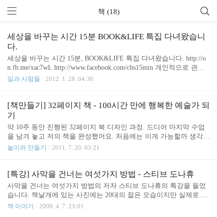
책 (18)
세상을 바꾸는 시간 15분 BOOK&LIFE 특집 다녀왔습니
다.
세상을 바꾸는 시간 15분, BOOK&LIFE 특집 다녀왔습니다. http://o
n.fb.me/xac7wL http://www.facebook.com/cbs15min 개인적으로 관심
이 많았던 주제라 많은 기대를 하고 있었습니다. 6명의 저명한 발표
일과 사람들
2012. 1. 28. 04:36
자들이 책과 인생에 대한 이야기를 해 주셨죠. 자세한 내용은 아래
마인드맵을 참고 하세요. 발표 현장에서 청중석에 앉아 15분의 의미
를 생각해 보았습니다. 15분... 참애매한 시간입니다. (20장의 슬라이
[책만들기] 32페이지 책 - 100시간 만에 행복한 예술가 되
드를 15초씩 자동으로 넘기는)Ignite 과 같이 5분 동안의 시간이 주어
기
지면 애초에 딴 생각은 꿈도 못꾸는데 15분이 주어지니 발표자들은
약 10주 동안 진행된 32페이지 북 디자인 과정. 드디어 마지막 수업
넉넉한 시간으로 생각하나 봅니다. ^^ 어떤 발표자는 10분이 지나도
을 남겨 놓고 저의 책을 완성했어요. 처음에는 이게 가능할까 생각했
록 아직 본론으로 넘어가지 않는 분들도 보였습니다...
는데 한주 한주 선생님의 가르침에 따라 열심히 따라 했을 뿐이데 책
놀이와 만들기
2011. 7. 20. 03:21
의 모습이 완성되어 가는 '과정'에서 즐거움이 느껴집니다. 물론 완
성의 기쁨도 크구요. 사용한 프로그램은 Adobe 의 InDesign 이라는
출판편집 프로그램입니다. 굉장히 많은 기능을 가지고 있지만 10%
[특강] 사막을 건너는 여섯가지 방법 - 스티브 도나휴
정도의 기능만을 사용해서 책을 만들 수 있었습니다. 우선 원고를 준
사막을 건너는 여섯가지 방법의 저자 스티브 도나휴의 특강을 들었
비한 후에 레이아웃을 잡고, 그림을 넣고 그림의 설명(캡션)을 잘 배
습니다. 책날개에 있는 사진에는 20대의 젊은 모습이지만 실제로 만
치하면 됩니다. 10주에 걸친 작업 결과물은 아래 슬라이드셰어를 참
나보니 멋진 할아버지네요. 매우 재미있고 열정적이고 자신의 일을
책 이야기
2009. 4. 7. 23:01
고하세요. [32p Book] 100시간 만에 행복한 예술가 되기 - 정진호 Vie
즐기는 분이군요. 영어와 한국어 통역으로 함께 진행되어 듣기가 편