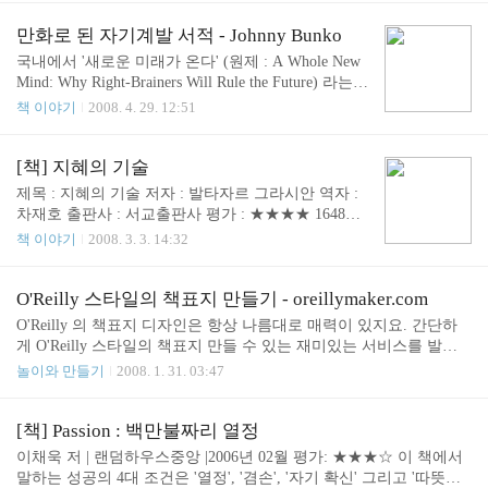
w more docu..
했습니다. 이 책의 역자이자 강의의 동시 통역을 위해 수고해 주신
고상숙님은 사용하시는 단어, 음색, 기술 등이 최고의 동시통역사였
만화로 된 자기계발 서적 - Johnny Bunko
습니다. 사람들은 인생을 때로는 등산에 비유합니다, 그러나 저자는
국내에서 '새로운 미래가 온다' (원제 : A Whole New
뚜렷한 목적지를 찾기도 어렵고 지도도 없고 길을 잃은 것 같은 느낌
Mind: Why Right-Brainers Will Rule the Future) 라는
이 든다는 점에서 인생이 사막을 횡단하는 것과 같다고 합니다. 인생
번역본으로 많은 인기를 끈 다니엘 핑크의 새로운 자
책 이야기
2008. 4. 29. 12:51
은 원래 불확실한 것이다. 열정을 가지는 것이 중요하다 안정된 시기
기계발 서적이 출간되었다고 합니다. 제목은 "The A
에는 누구나 지도가 있다 변화의 시기에는 더 많은 기회가 나..
dventures of Johnny Bunko: The Last Career Guide Yo
u'll Ever Need" 입니다 http://www.johnnybunko.com/re
[책] 지혜의 기술
ad-it/ 재미있게도 만화로 되어 있네요. 이 책은 아래
제목 : 지혜의 기술 저자 : 발타자르 그라시안 역자 :
6가지 주제에 대해 이야기 하고 있습니다. 1. There is
차재호 출판사 : 서교출판사 평가 : ★★★★ 1648년
no plan (세상은 너의 계획대로 돌아가지 않는다) 2. T
에 처음 발간된 책임에도 불구하고 2008년에 적용할
책 이야기
2008. 3. 3. 14:32
hink Strengths not weakness ( 약점이 아닌 강점에 집
수 있는 다양한 지혜의 기술을 소개하고 있습니다.
중하라) 3. ..
'지혜의 기술'이라는 제목에서 알 수 있듯이 지혜 역
시 기술이며 기술은 의식적인 노력을 통해 습득할 수
O'Reilly 스타일의 책표지 만들기 - oreillymaker.com
있다는 특징이 있습니다. 대인관계에서 오는 스트레
O'Reilly 의 책표지 디자인은 항상 나름대로 매력이 있지요. 간단하
스에 지친 직장인께 추천해 드립니다. 공유하고 싶은
게 O'Reilly 스타일의 책표지 만들 수 있는 재미있는 서비스를 발견
몇 가지 주요 내용입니다. 세상은 공평하게 잔인합니
했습니다. http://www.oreillymaker.com/ 타이틀 동물 이미지가 제한적
놀이와 만들기
2008. 1. 31. 03:47
다 혹시 직장생활에서 상사,동료, 후배 등으로 부터
이지만 색상을 임의로 변경 가능하고 제목, 저자명, 출판사 등 마음
고통 받고 있는 여러분. 기억하세요. 세상은 누구에
대로 만들 수 있습니다. O'Reilly Maker - Create a funny book cover! vi
게나 공평하게 잔인합니다. 그러니 인내심을 가지고
a kwout 저도 2개 만들어 보았는데 재미있네요. 간단하게 사내 강의
[책] Passion : 백만불짜리 열정
비열하고 추악한 사람들에게 익숙해 지세요. 일단 익
교재 표지로 손색이 없습니다.
이채욱 저 | 랜덤하우스중앙 |2006년 02월 평가: ★★★☆ 이 책에서
숙해지면 어떤 경우에도 균형감각을 잃지 ..
말하는 성공의 4대 조건은 '열정', '겸손', '자기 확신' 그리고 '따뜻한