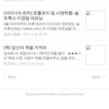
되기 위한 새로운 시작을 위해 일단 멈추어라. 문제
의 본질은 속도가 아니라 방향이다. 2. 목표 목표를
갖게 되면 그것에 집중할 수 있다 목표에 대한 지식
[아이디어 런치] 온톨로지 및 시맨틱웹: 솔
을 쌓을 수가 있게 된다. 목표는 정보를 지식으로 만
트룩스 이경일 대표님
들어주고, 지식으로 정보를 판단하게 해준다. 남들이
4월 마지막주의 야후!코리아 아이디어 런치에는 솔
쉽게 가지 않는 길을 목표로 삼고, 자신만의 강점을
트룩스(http://saltlux.com/) 의 이경일 대표님을 모시
살릴 수 있는 길을 목표로 삼아야 한다. 3. 몰입 몰입
고 온톨로지 및 시맨틱웹에 대해 이야기 나누었습니
일과 사람들
2007. 4. 28. 00:09
을 위해서는 시간의 덩어리를 내야 한다. 몰입하기
다. 늘 그렇듯이 한국사람은 일단 먹고 시작해야 합
위해서는 자신이 하고 싶은 일과 잘 하는 일이 만나
니다. 오~ 오늘은 특별히 주문제작한 맞춤 샌드위치
는 정점을 만들어야 한다. 이것은 두 번째 단계인 ‘목
군요 맛도 모양도 휼륭합니다. 지금까지의 초대 손님
[책] 당신의 책을 가져라
표’를 설정하는 일과..
들이 다 훌륭했지만 오늘 강의는 정말 좋았습니다.
송숙희 저 국일미디어 | 2007년 02월 평가 : ★★★☆
대학 4학년 때 자동 번역 소프트웨어인 '오경박사'와
이 책은 다른 사람의 책을 만들어주는 일을 하는 저
'바벨'을 개발한 이경일 대표님은 해박한 지식을 가지
자가 가장 많이 받은 질문,“도대체, 어떻게 해야 책을
책 이야기
2007. 4. 20. 16:35
고 계셨으며 어려운 이야기를 비전문가가 이해하기
쓸 수 있지요?”에 대해 써 내려간 공개적인 답글입니
쉽도록 스토리를 만들어 전달하는 특별한 기술을 가
다. 1. How to be a bestselling writer? 2. How to plan yo
진 분이었습니다. 덕분에 지금까지 어려운 개념으로
ur book? 3. How to write your book? 4. How to market
Prev
Next
만 생각해 온 웹온톨로지와 시맨틱웹에 대해 2시간
your book? 개인적으로는 몇 권의 책쓰기를 통해 어
만에 이해하게 되었습니다. 게다가 멋진 외모, ..
렴풋이 책을 만들어 내는 작업에는 분명 중독성이 있
다는 것을 이미 경험 했습니다. 그것이 어떤 증상인
Blog is powered by
Daum
/ Designed by
Tistory
지 몰랐는데 정신의학에서는 '그라포마니아(graphom
ania)'라고 한다고 합니다. 국내의 대표적인 그라포마
니아는 공병호 박사님 입니다. 개인..