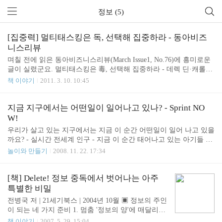
정보 (5)
[집중력] 멀티태스킹은 독, 선택해 집중하라 - 동아비즈
니스리뷰
며칠 전에 읽은 동아비즈니스리뷰(March Issue1, No.76)에 흥미로운
글이 실렸군요. 멀티태스킹은 毒, 선택해 집중하라 - 데렉 딘·캐롤라
인 웹 내용을 간단하게 요약해 보았습니다. 정보통신의 발달과 스마
책 이야기
2011. 3. 10. 10:45
트 폰의 어두운 단면은 바로 정보 과부하 및 상시적 주의력 산만입니
다. 깊은 생각에 몰두할 수 있는 시간을 따로 확보 해 두는 것이 중요
하지만 실천은 쉽지 않습니다. 멀티태스킹이란 매우 비효율적이라
지금 지구에서는 어떤일이 일어나고 있나? - Sprint NO
는 것을 기억할 필요가 있습니다. 끊임없이 쏟아져 들어오는 정보들
W!
을 더 잘 처리하고 더 많은 일들을 해낼수 있다고 생각하는 것은 착
우리가 살고 있는 지구에서는 지금 이 순간 어떤일이 일어 나고 있을
각입니다. 오히려 멀티태스킹이 생산성과 창의력을 떨어뜨리고 바
까요? - 실시간 전세계 인구 - 지금 이 순간 태어나고 있는 아기들 -
른 판단을 저해한다는연구결과가 많습니다. 우리의 뇌 구조가 한 번
지어지고 있는 빌딩 - 발송되고 있는 이메일 - 달걀 생산량 - 자동차
놀이와 만들기
2008. 11. 22. 17:34
에 한 가지 업무에 집중했을때 가장 큰 효과가 ..
와 자전거 출하량 - 온라인에서 가장 인기있는 단어 - 내 표정 ^^ 기
타 등등. 재미있고 유용한 실시간 세계 정보를 화면 가득히 보여줍니
다. UI가 너무 멋져서 마치 게임을 하는 것 같습니다. 한번 구경해 보
[책] Delete! 정보 중독에서 벗어나는 아주
세요~ http://now.sprint.com/widget/
특별한 비밀
전병국 저 | 21세기북스 | 2004년 10월 ▣ 정보의 주인
이 되는 네 가지 준비 1. 멈춤 '정보의 양'에 매달리지
말고 '정보의 중요성'을 생각해 보자 정보의 주인이
책 이야기
2007. 5. 29. 15:04