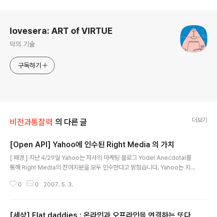
로그 정보
lovesera: ART of VIRTUE
덕의 기술
구독하기
더보기
비전과통찰력
의 다른 글
[Open API] Yahoo에 인수된 Right Media 의 가치
글 내용
[ 배경 ] 지난 4/29일 Yahoo는 자사의 마케팅 블로그 Yodel Anecdotal를
통해 Right Media의 잔여지분을 모두 인수한다고 밝혔습니다. Yahoo는 지난
해 10월 전략적 투자의 일환으로 Right Media 지분 20%를 사들인 바 있습니
0
0
2007. 5. 3.
다 [Right Media는 어떤 회사인가? ] 2003년 설립된 Right Media는 지난
해부터 배너광고 경매 플랫폼인 `RMX(Right MediaExchange)'를 운영하
고 있으며, 이를 통해 2만여 곳의 광고주를 확보하고 있습니다. RMX 는 광고 O
[세상] Flat daddies : 온라인과 오프라인을 연결하는 또다
pen Marketplace이며 퍼블리셔가 경매에 의해 최고의 낙찰가 제공자의 광