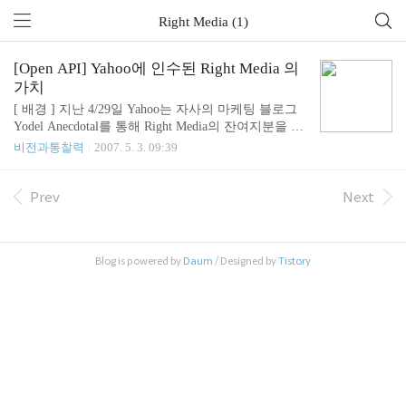
Right Media (1)
[Open API] Yahoo에 인수된 Right Media 의
가치
[ 배경 ] 지난 4/29일 Yahoo는 자사의 마케팅 블로그
Yodel Anecdotal를 통해 Right Media의 잔여지분을 모
두 인수한다고 밝혔습니다. Yahoo는 지난해 10월 전
비전과통찰력
2007. 5. 3. 09:39
략적 투자의 일환으로 Right Media 지분 20%를 사들
인 바 있습니다 [Right Media는 어떤 회사인가? ] 2003
년 설립된 Right Media는 지난해부터 배너광고 경매
Prev
Next
플랫폼인 `RMX(Right MediaExchange)'를 운영하고
있으며, 이를 통해 2만여 곳의 광고주를 확보하고 있
습니다. RMX 는 광고 Open Marketplace이며 퍼블리
Blog is powered by
Daum
/ Designed by
Tistory
셔가 경매에 의해 최고의 낙찰가 제공자의 광고를 실
어줄 수 있도록 하는 시스템 입니다. 직원 수는 200
여명, 올해 매출은 지난해의 2배인 7000만..