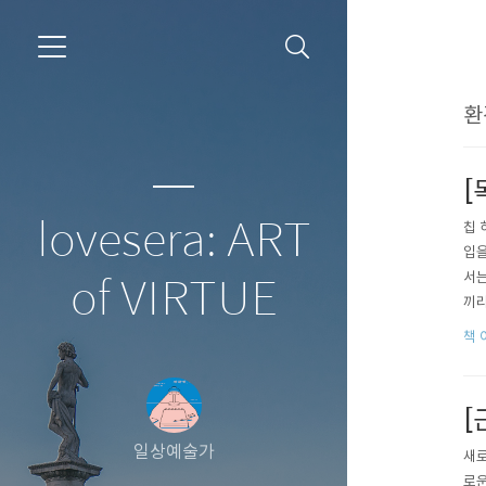
환
[
lovesera: ART
칩 
입을
서는
of VIRTUE
끼리
의견
책 
[
일상예술가
새로
로운