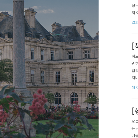
정도
저 
정보
일과
[
하느
관하
법학
지나
는 
책 
[
오늘
는 
배출