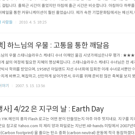
 걸립니다. 출퇴근 시간이 줄었지만 아침에 출근 시간은 비슷합니다. 아침마다 하루를 
이메일을 통한 커뮤니케이션이 훨씬 줄었습니다. 제가 속한 기업문화팀에서는 메신저,
가 분산 되어 있고 수시로 업데이트를 알려주는 메시저 창 덕분에 집중력이 조금 떨어집니
 사람들
2010. 4. 5. 18:25
책] 하느님의 우물 : 고통을 통한 깨달음
님의 우물 스태니슬라우스 케네디 수녀 이해인 옮김 시냇가에심은나무 평가 : ★★★★
게 삶의 여정에 필요한 지혜의 명상록입니다. 스태니슬라우스 케네디 수녀님은 전 세
박사 학위를 받았으며, 1958년 아일랜드 자선 수녀회에 입회한 이래 수녀로서뿐만 
치게 바쁘고, 복잡하고, 산만하게 살아가면서, 우리를 위해 준비된 많은 축복을 보지 
사람들 우리의 일, 그리고 우리의 하루 하루 입니다. 우리의 근심, 걱정은 우리에게 무엇
이야기
2007. 5. 15. 13:56
행사] 4/22 은 지구의 날 : Earth Day
 Y!K 메인의 풍차 Flash 로고는 어떤 분이 만들었는지 아주 아주 멋지네요. 지구를 지
군요 참고로 Yahoo.com 의 제리 양과 파일로는 지난번 All-hands 미팅에서 200
(Carbon footprint) 을 줄으는 탄소 중화 (carbon neutral) 운동에 적극 동참