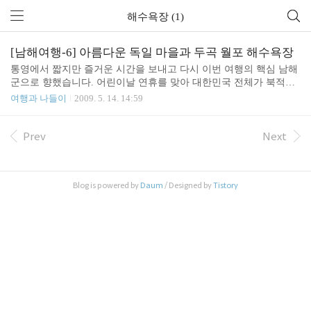
해수욕장 (1)
[남해여행-6] 아름다운 독일 마을과 두곡 월포 해수욕장
통영에서 짧지만 즐거운 시간을 보내고 다시 이번 여행의 핵심 남해
군으로 향했습니다. 어린이날 연휴를 맞아 대한민국 전체가 북적거
렸지만 이곳 남해 만큼은 마치 다른 나라에 온 것처럼 도로가 한적합
여행과 나들이
2009. 5. 14. 14:59
니다. 마치 녹차밭 처럼 푸르게 보이는 이 것은 남해군의 자랑 마늘
입니다. 남해군의 마늘은 신기하게 상큼하고 단 맛이 나더라구요. 한
참을 달리니 저 멀리 남해 대교가 보입니다. 숙소인 독일 마을에 가
Prev
Next
기에 앞서 해수욕장에서 물놀이를 하자는 아이들의 성화에 가까운
두곡-월포 해수욕장으로 향합니다. 두곡 해수욕장과 월포해수욕장
이 바로 인접해 있어서 함께 붙여 부르네요. 월포는 자갈만 있는 해
Blog is powered by
Daum
/ Designed by
Tistory
수욕장이고 두곡은 모래가 있습니다. 모래가 곱고 사람은 별로 없는
한적한 해수욕장이네요. 뒤쪽으로 방파제가 있고 그 너머는 갯바위
가..