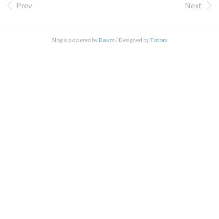
한 내용만을 담고 있지 않고 아이들에게, 아빠들에
Prev
Next
게, 남편에게, 아내에게, 그리고 그 밖의 살아가는 이
야기들을 산문집 처럼 읽기 쉽게 술술 풀어 나간다
이글을 쓴 김승호씨는 아들 셋을 두고 미국에서 유기
Blog is powered by
Daum
/ Designed by
Tistory
농식품을 유통하는 사업가라고 한다 한 페이지씩 읽
다 보면 웃음과 함께 저절로 고개가 끄떡여지고 인생
의 의미를 통쾌하게 일깨워 주며 일단 손에 잡으면
끝까지 단숨에 읽게 된다. 다양한 인생경험에서 우러
나는 인생에 대한 통찰력..