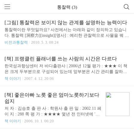
통찰력 (3)
[그림] 통찰력은 보이지 않는 관계를 설명하는 능력이다
통찰력이란 무엇일까요? 사전에서는 아래와 같이 정의하고 있습니
다. 통찰력 [洞察力][insight][명사] : 예리한 관찰력으로 사물을 꿰 뚫
어 봄. 정의는 매우 간단해 보이지만 사실 매일매일의 일상속에서 사
비전과통찰력
2010. 5. 3. 08:24
물을 꿰뚤어 본다는 것은 쉽지 않은 일입니다. 개인적으로는 통찰력
을 조금 다르게 정의 하고 있습니다. 바로 "통찰력은 보이지 않는 관
계를 파악하는 힘이다" 아주 오래전에 어느 잡지에서 본 구절이 있
[책] 프랭클린 플래너를 쓰는 사람의 시간은 다르다
었습니다. 옛말에 "바람이 불면 목수가 좋아 한다"는 이야기 였는데
한국성과향상센터 저 바다출판사 | 2006년 12월 평가 : ★★★ 이 책
바로 보이지 않는 관계를 설명하는 사례입니다. 아래 그림을 보면 왜
은 크게 두부분으로 구성되어 있는데 앞부분은 시간 관리를 잘하는
옛날에는 바람이 불면 목수가 좋아 했는지 알 수 있습니다. 이제 조
사람들의 이야기가 , 그리고 뒷부분은 플래너의 장점과 사용 방법을
책 이야기
2007. 4. 12. 20:06
금 이해가 가시죠? 밖으로 보이는 결과가 아니라 사실은 보이지 않
이야기 하고 있습니다. 책자의 크기나 편집 상태는 가볍게 가지고 다
는 관계를 파악하고 이것을 설명할 수 있는..
니며 읽기에 편합니다. 사람은 누구나 네가지 잠재력을 가지고 있습
니다. - 신체적 잠재력 - 지적 잠재력 - 감성적 잠재력 - 영적 잠재력
[책] 좋은아빠 노릇 좋은 엄마노릇하기보다
내면의 소리를 듣는 과정을 통해 이 네가지 잠재력이 필요한 자신의
쉽지
역할 중에서 가장 중요한 것이 무엇인가를 곰곰히 생각하는 시간이
저 자 : 김승호 출 판 사 : 학원사 출 판 일 : 2002.11 페
필요합니다. SK의 텔레콤의 윤송이 상무의 성공의 근원은 '생각하는
이 지 : 288 쪽 평 가 : ★★★★ 몇년 전 인터넷에 '아
힘'이었습니다. 이 힘을 키우기 위해 자투리 시간을 만들어 독서를
들에게 주는 교훈'이란 제목의 글이 너무 재미있어
책 이야기
2006. 10. 1. 06:20
했습니다. 시간을 정복한 남자 알렉산더..
도대체 이런 글을 쓴 사람은 누구인가? 라는 호기심
에 구입한 책. 제목과 달리 단지 좋은 아빠가 되기 위