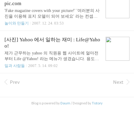
동이 자유롭다 이착륙 시에 승무원과 덕담을 나눌 수 있다 - 단점 :
pic.com
화장실 가는 사람들이 이곳에서 대기한다 좌석 등받이 수납 공간이
'Fake magazine covers with your picture!' '여러분의 사
없어서 다소 불편하다 다리가 긴 분들은 비상구 자리를 이용하는 것
진을 이용해 표지 모델이 되어 보세요' 라는 컨셉의
도 좋겠지만 개인적으로는 그냥 통로쪽 좌석을 이용하는게 속 편하
서비스 http://magmypic.com. 이 사이트의 장점은 무
놀이와 만들기
2007. 12. 24. 03:53
네요. 그리고 지난번에는 아시아나를 , 이번에..
엇보다 쉽다라는 것이죠. 아래와 같이 메인 페이지에
서 적당한 사진을 골라 업로드 하고 합성하기를 원하
는 잡지 표지를 선택하면 끝! 간단하게 만들어본 샘
[사진] Yahoo 에서 일하는 재미 : Life@Yaho
플을 몇 가지 보시죠 저의 팀 동료들입니다. 하!하! V
o!
OGUE 타이포와 파란 하늘이 잘 어울리죠. 맥북프로
제가 근무하는 yahoo 의 직원용 웹 사이트에 얼마전
에 붙어있는 카메라를 보고 좋아하는 아이들 귀여운
부터 Life @Yahoo! 라는 메뉴가 생겼습니다. 용도를
웃음이 자랑거리인 둘째 Otto. 그리고 접니다. 연말을
보니 직원들의 회사 생활 사진을 등록하는 공간이군
일과 사람들
2007. 5. 14. 09:02
맞아 오랜만에 만난 사람들과 찍은 사진으로 표지를
요. 지난번 Yahoo 본사의 행복한 개발자 서준원씨가
만들어 보세요! ▷ 장점 - 쉽다 - 재미있다 ▷ 단점 -
소개해 주셨습니다. 재미있는 것만 따로 모았으니 보
고해상도를 지원하지 않는다. - ..
시고 잠시 웃으시기 바랍니다. 생일을 맞은 동료를
Prev
Next
위해 책상(cube)을 예쁘게 꾸며 준답니다. 여성이면
서 아름다울 수록 이쁘게 꾸며주는 군요. 장난이 심
하면 이렇게 랩으로 감아버리거나 쟝 클로드 반담을
Blog is powered by
Daum
/ Designed by
Tistory
좋아하는 동료를 위해 반담 사진으로 도배를 해 주었
네요. 그러나 마음에 안 들면 신문지로 싸 버리거나
은박지로 싸 버리는 경우도 있답니다. 포스트 잇은
그나마 애교가 있습니다. 포스트 잇으로 만든 작품도
보이는 군요. 이 분은 약간 흥분 하..