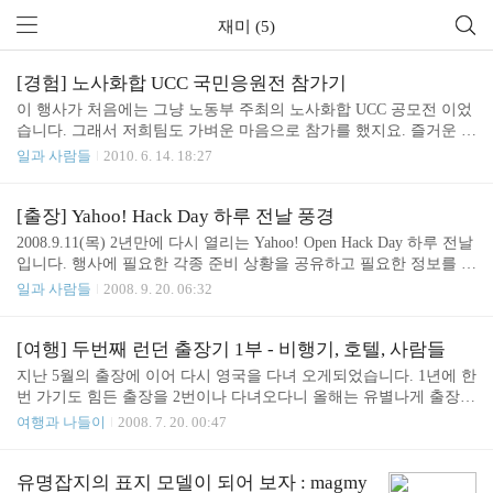
재미 (5)
[경험] 노사화합 UCC 국민응원전 참가기
이 행사가 처음에는 그냥 노동부 주최의 노사화합 UCC 공모전 이었
습니다. 그래서 저희팀도 가벼운 마음으로 참가를 했지요. 즐거운 회
사를 만들기 위한 사내 캠페인 동영상이 있었으니까요. 그런데 어느
일과 사람들
2010. 6. 14. 18:27
순간 이름이 "2010 노사화합 국민응원전"으로 바뀌더니 예선, 본선을
거쳐 홍대앞의 임시 특설무대에서 열리는 큰 행사가 되어 버렸답니
다. 연습할 시간이 별로 없던 동료들은 하루 1시간씩 3일 동안 짧고
[출장] Yahoo! Hack Day 하루 전날 풍경
굵게 연습을 했구요. 하루 종일 추적추적 비가 내리던 2010년 6월 12
2008.9.11(목) 2년만에 다시 열리는 Yahoo! Open Hack Day 하루 전날
일(토) 오후 3시, 한국과 그리스 전의 월드컵 경기가 있던 날 홍대로
입니다. 행사에 필요한 각종 준비 상황을 공유하고 필요한 정보를 나
달려 갔습니다. 제가 맡은 역할은 짧은 팔,다리의 신체적 장점을 최
누기 위해 모든 자원 봉사자들이 모였습니다. 미국 본사뿐만이 아니
일과 사람들
2008. 9. 20. 06:32
대로 살린 '여자 미니미' ㅋㅋ '이만큼 미니미가 잘어울리는 사람은
라 한국, 영국, 대만, 인도 등에서도 자원 봉사자 들이 도착을 했지
지금..
요. 진지하게 각자의 역할을 나누고 해야 할 일들, 주의 사항등을 꼼
꼼히 챙깁니다. 이분이 이번 행사 전체를 총괄하시는 Havi입니다. 친
[여행] 두번째 런던 출장기 1부 - 비행기, 호텔, 사람들
절하고 꼼꼼하고 다정한 이모 같은 분이죠. 다리에 있는 직원 배지를
지난 5월의 출장에 이어 다시 영국을 다녀 오게되었습니다. 1년에 한
보면 아래쪽에 주황색 선이 보이는데 이것은 바로 '10+ Years of Servi
번 가기도 힘든 출장을 2번이나 다녀오다니 올해는 유별나게 출장복
ce', 즉 10년이 넘은 직원 이라는 의미. Yahoo!역사의 산 증인이죠. 뒤
(?)이 많은 한 해 인가 봅니다. 비행시간이 10시간이 넘는 장거리 여
여행과 나들이
2008. 7. 20. 00:47
쪽의 키보드를 들고 계신 분은 http://kentbr..
행의 경우에는 가능하면 창가 보다는 통로쪽 좌석을 선호하는 편인
데 이번에는 비상구(Exit) 옆 좌석을 이용하게 되었습니다. 비상구
좌석의 장/단점은 아래와 같습니다. - 장점 발 앞쪽의 공간이 넓다 이
유명잡지의 표지 모델이 되어 보자 : magmy