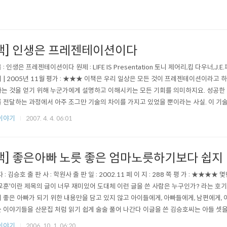
책] 인생은 프레젠테이션이다
 : 인생은 프레젠테이션이다 원제 : LIFE IS Presentation 토니 제어리,킴 다우너,J
 | 2005년 11월 평가 : ★★★ 이책은 우리 일상은 모든 것이 프레젠테이션이라고
는 것을 얻기 위해 누군가에게 설명하고 이해시키는 모든 기회를 의미하지요. 성공한
 전달하는 과정에서 아주 조그만 기술의 차이를 가지고 있었을 뿐이라는 사실. 이 기
사람에게 미치는 영향력도 커지게 되는 것입니다.결국 프로와 아마추어의 차이는 준비
이야기
2007. 4. 4. 06:01
멋지고 흥미로은 PT를 위해 항상 프리젠테이션 병기고를 채워 놓아야 하는데 중요한 
는..
책] 좋은아빠 노릇 좋은 엄마노릇하기보다 쉽지
자 : 김승호 출 판 사 : 학원사 출 판 일 : 2002.11 페 이 지 : 288 쪽 평 가 : ★★★
교훈'이란 제목의 글이 너무 재미있어 도대체 이런 글을 쓴 사람은 누구인가? 라는 호기
 좋은 아빠가 되기 위한 내용만을 담고 있지 않고 아이들에게, 아빠들에게, 남편에게, 
 이야기들을 산문집 처럼 읽기 쉽게 술술 풀어 나간다 이글을 쓴 김승호씨는 아들 셋
유통하는 사업가라고 한다 한 페이지씩 읽다 보면 웃음과 함께 저절로 고개가 끄떡여
이야기
2006. 10. 1. 06:20