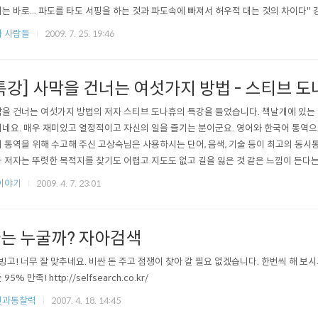
는 바로... 파도를 타도 서핑을 하는 것과 파도속에 빠져서 허우적 대는 것의 차이다" 
기 (How To Start GTD)View more documents from Jinho..
 사람들
2009. 7. 25. 19:46
특강] 사막을 건너는 여섯가지 방법 - 스티브 
을 건너는 여섯가지 방법의 저자 스티브 도나휴의 특강을 들었습니다. 책날개에 있는
네요. 매우 재미있고 열정적이고 자신의 일을 즐기는 분이군요. 영어와 한국어 통역으
 통역을 위해 수고해 주신 고상숙님은 사용하시는 단어, 음색, 기술 등이 최고의 동시
 저자는 뚜렷한 목적지를 찾기도 어렵고 지도도 없고 길을 잃은 것 같은 느낌이 든다
 불확실한 것이다. 열정을 가지는 것이 중요하다 안정된 시기에는 누구나 지도가 있다 
이야기
2009. 4. 7. 23:01
는 누굴까? 자아검색
빙고! 너무 잘 맞추네요. 비싼 돈 주고 점쟁이 찾아 갈 필요 없겠습니다. 한번씩 해 보시
95% 만족! http://selfsearch.co.kr/
전과통찰력
2007. 4. 18. 14:45