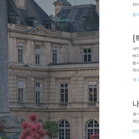
차이
시작하
일과
[
사막
버지
동시
러나
원래
책 
나
워~
저는 
비