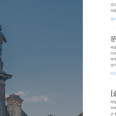
있다
려움
어보
일과
문
며칠
이라
루마
정적
조금
비
[
며칠
저에
년 