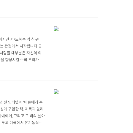
.E.피시맨 저/노혜숙 역 친구미
 하는 관점에서 시작합니다 곧
 사람들 대부분은 자신의 의
술을 향상시킬 수록 우리가 다
하는 과정의 차이일 뿐이랍니
것은 이것이 습관화가 되어야
★ 몇년 전 인터넷에 '아들에게 주
심에 구입한 책. 제목과 달리
아내에게, 그리고 그 밖의 살아
을 두고 미국에서 유기농식품
지고 인생의 의미를 통쾌하게