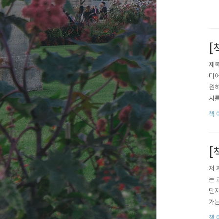
[
제목
디어
원하
사를
른 
책 
다.
한다
[
저 
는 
단지
가는
을 
책 