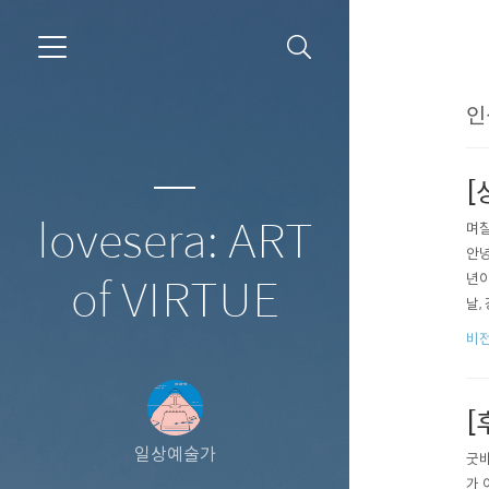
인
[
lovesera: ART
며칠
안녕
년이
of VIRTUE
날,
습니
비
[
일상예술가
굿바
가 