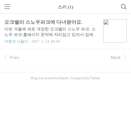
스키 (1)
오크밸리 스노우파크에 다녀왔어요.
이번 겨울에 새로 개장한 오크밸리 스노우 파크. 스
노우 파크 홈페이지 문막에 자리잡고 있어서 집에서
약 1시간 반이면 갈수 있다.원래 다니던 골프장에서
여행과 나들이
2007. 1. 14. 00:04
좌측으로 산을 하나 넘으면 스키장이 보이는데 네비
게이션을 업데이트 안 했더니 새 길은 안보이네. --;
스키나 장비를 렌트하려면 오크밸리 내부 스노우 파
Prev
Next
크 말고 스키장 입구의 샵에서 빌리자 오크밸리 : 25,
000 원 , 샵은 15,000 원리프트권은 삼성카드가 30%
할인이 된다, 수요일에는 무려 50% 할인! 강원도민
Blog is powered by
Daum
/ Designed by
Tistory
은 지역주민 할인이 된다.전체적으로 오픈하지 얼마
되지 않아 깨끗하지만 몇가지 문제점이 보인다.1.식
당 : 진짜 비싸다, 제일 싼 우동이 7,000 원 대신 깨끗
하고 친절하다.2. 슬로프 - 초급 : 설계를 엉터리로 해
서 중간에 50m 정도 전..