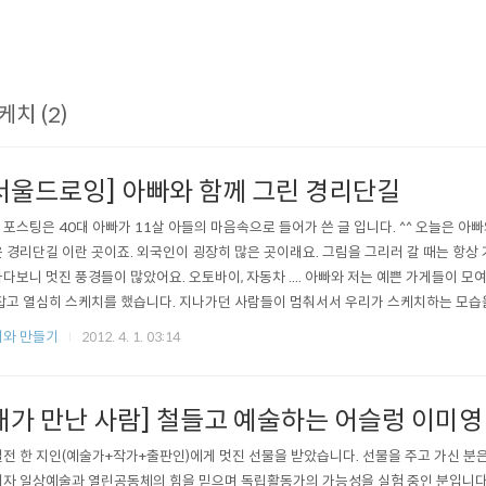
케치 (2)
서울드로잉] 아빠와 함께 그린 경리단길
본 포스팅은 40대 아빠가 11살 아들의 마음속으로 들어가 쓴 글 입니다. ^^ 오늘은 
 경리단길 이란 곳이죠. 외국인이 굉장히 많은 곳이래요. 그림을 그리러 갈 때는 항상 
다보니 멋진 풍경들이 많았어요. 오토바이, 자동차 .... 아빠와 저는 예쁜 가게들이 모
잡고 열심히 스케치를 했습니다. 지나가던 사람들이 멈춰서서 우리가 스케치하는 모습을
기 우리 앞에 차가 와서 우리를 가로 막았어요. 아빠는 차가 떠나기를 기다리며 다른 부
와 만들기
2012. 4. 1. 03:14
내가 만난 사람] 철들고 예술하는 어슬렁 이미
전 한 지인(예술가+작가+출판인)에게 멋진 선물을 받았습니다. 선물을 주고 가신 분은
자 일상예술과 열린공동체의 힘을 믿으며 독립활동가의 가능성을 실험 중인 분입니다. 