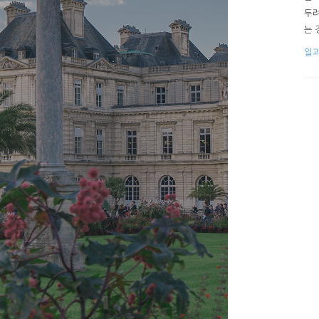
두려
는 
간 
일과