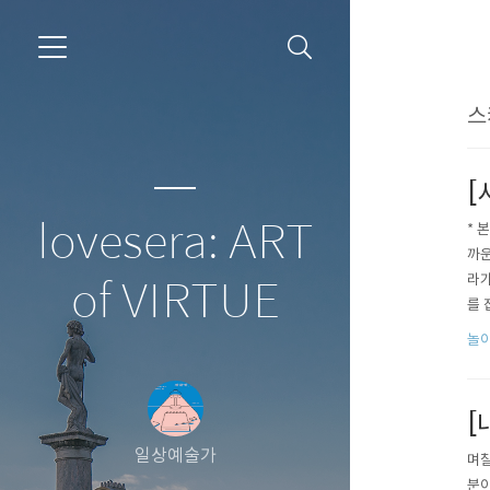
스
[
lovesera: ART
* 
까운
라가
of VIRTUE
를 
갑자
놀이
[
일상예술가
며칠
분이