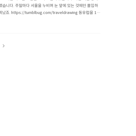
습니다. 주말마다 서울을 누비며 눈 앞에 있는 것에만 몰입하
tps://tumblbug.com/traveldrawing 동유럽을 1달
선물해 주셨죠..
t