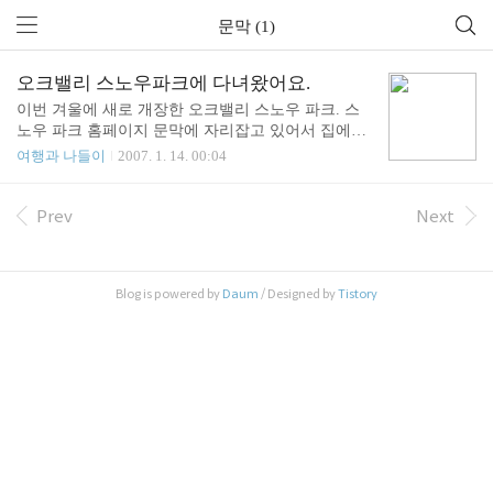
문막 (1)
오크밸리 스노우파크에 다녀왔어요.
이번 겨울에 새로 개장한 오크밸리 스노우 파크. 스
노우 파크 홈페이지 문막에 자리잡고 있어서 집에서
약 1시간 반이면 갈수 있다.원래 다니던 골프장에서
여행과 나들이
2007. 1. 14. 00:04
좌측으로 산을 하나 넘으면 스키장이 보이는데 네비
게이션을 업데이트 안 했더니 새 길은 안보이네. --;
스키나 장비를 렌트하려면 오크밸리 내부 스노우 파
Prev
Next
크 말고 스키장 입구의 샵에서 빌리자 오크밸리 : 25,
000 원 , 샵은 15,000 원리프트권은 삼성카드가 30%
할인이 된다, 수요일에는 무려 50% 할인! 강원도민
Blog is powered by
Daum
/ Designed by
Tistory
은 지역주민 할인이 된다.전체적으로 오픈하지 얼마
되지 않아 깨끗하지만 몇가지 문제점이 보인다.1.식
당 : 진짜 비싸다, 제일 싼 우동이 7,000 원 대신 깨끗
하고 친절하다.2. 슬로프 - 초급 : 설계를 엉터리로 해
서 중간에 50m 정도 전..