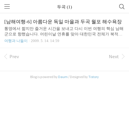
두곡 (1)
[남해여행-6] 아름다운 독일 마을과 두곡 월포 해수욕장
통영에서 짧지만 즐거운 시간을 보내고 다시 이번 여행의 핵심 남해
군으로 향했습니다. 어린이날 연휴를 맞아 대한민국 전체가 북적거
렸지만 이곳 남해 만큼은 마치 다른 나라에 온 것처럼 도로가 한적합
여행과 나들이
2009. 5. 14. 14:59
니다. 마치 녹차밭 처럼 푸르게 보이는 이 것은 남해군의 자랑 마늘
입니다. 남해군의 마늘은 신기하게 상큼하고 단 맛이 나더라구요. 한
참을 달리니 저 멀리 남해 대교가 보입니다. 숙소인 독일 마을에 가
Prev
Next
기에 앞서 해수욕장에서 물놀이를 하자는 아이들의 성화에 가까운
두곡-월포 해수욕장으로 향합니다. 두곡 해수욕장과 월포해수욕장
이 바로 인접해 있어서 함께 붙여 부르네요. 월포는 자갈만 있는 해
Blog is powered by
Daum
/ Designed by
Tistory
수욕장이고 두곡은 모래가 있습니다. 모래가 곱고 사람은 별로 없는
한적한 해수욕장이네요. 뒤쪽으로 방파제가 있고 그 너머는 갯바위
가..