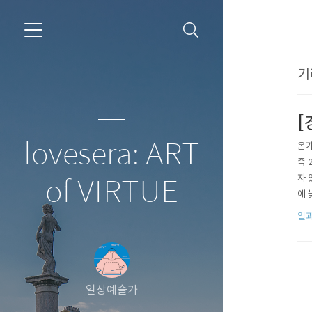
기
[
lovesera: ART
온가
즉 
자 
of VIRTUE
에 
다.
일과
일상예술가