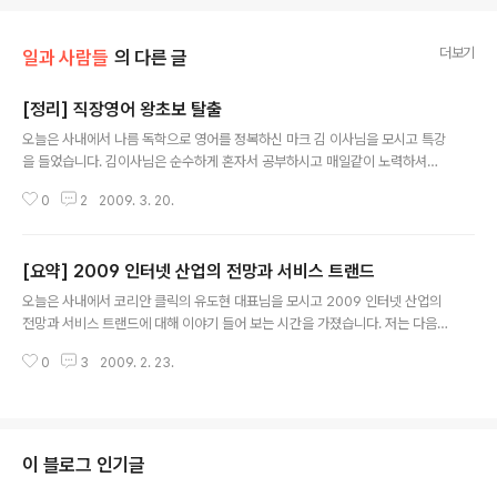
더보기
일과 사람들
의 다른 글
[정리] 직장영어 왕초보 탈출
글 내용
오늘은 사내에서 나름 독학으로 영어를 정복하신 마크 김 이사님을 모시고 특강
을 들었습니다. 김이사님은 순수하게 혼자서 공부하시고 매일같이 노력하셔서
현재 사내에서 '영어 빨간띠'로 인정 받고 계시답니다. [기억에 남는 이야기] -
0
2
2009. 3. 20.
일본이 아니라 차라리 영어권 식민지 였으면 이 고생은 안 했을 텐데 - 911 사태
당시, 서툰 영어로 미 전투기에 격추될 뻔한 대한항공 비행기 - 9000 시간 : 3
살 어린이가 모국어를 순수하게 듣고 말하 는데 걸리는 시간 - 하루에 10분씩
[요약] 2009 인터넷 산업의 전망과 서비스 트랜드
전화 영어 하면 41년 후 3살 어린이 수준 - 자동차, 빈 회의실 등 나만의 공간 확
글 내용
보가 필요하다 - 관심 또는 업무와 관련있는 주제를 가지고 공부하자 [요약] 자
오늘은 사내에서 코리안 클릭의 유도현 대표님을 모시고 2009 인터넷 산업의
신과 관련된 주제를 선택해서 매일 꾸준히 공부하라. 지금 당장! [참고..
전망과 서비스 트랜드에 대해 이야기 들어 보는 시간을 가졌습니다. 저는 다음
과 같은 이야기가 기억에 남는 군요. - 불경기가 되면 대부분의 사람들은 대외
0
3
2009. 2. 23.
활동을 줄인다 - 이들은 집에 틀어 박혀 대리만족을 느낄 수 있는 온라인 미디어
를 소비 한다 - 꼭 필요한 소비만이 이루어 지며 구매 이전에 더 많은 시간을 검
색과 리뷰에 쓴다 요즘 같은 불황에 때 택배 산업은 오히려 호황을 맞고 있다고
합니다. 자세한 내용은 아래 마인드맵을 참고하세요! 2009 인터넷 산업 전망과
트랜드View more documents from Jinho Jung. (tags: 전망 인터넷)
이 블로그 인기글