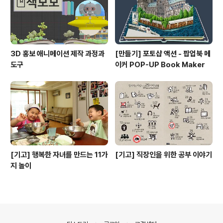
3D 홍보 애니메이션 제작 과정과
[만들기] 포토샵 액션 - 팝업북 메
도구
이커 POP-UP Book Maker
[기고] 행복한 자녀를 만드는 11가
[기고] 직장인을 위한 공부 이야기
지 놀이
의안내