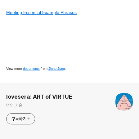
Meeting Essential Example Phrases
View more
documents
from
Jinho Jung
.
로그 정보
lovesera: ART of VIRTUE
덕의 기술
구독하기