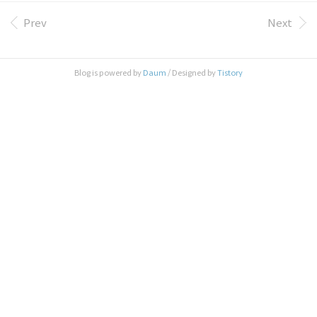
매쉬업 서비스 동향 및 전망 - 최환진 트위터로 고객과 소통하기-조
주환 트위터 빅뱅 국내 웹서비스가 배울 점 - 함영철 소셜웹에서 트
Prev
Next
위터 바라보기 - 이선재 마인드맵 다운로드(PDF) http://www.scribd.c
om/people/documents/13983202/folder/113932 Slideshare 미리보기 | Ge
t your SlideShare Playlist 안타깝지만 제 강의는 마인드맵 대신 원본
Blog is powered by
Daum
/ Designed by
Tistory
슬라이드로 보세요. ^..