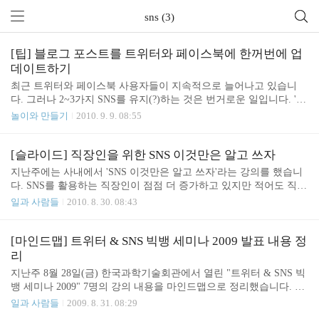
sns (3)
[팁] 블로그 포스트를 트위터와 페이스북에 한꺼번에 업
데이트하기
최근 트위터와 페이스북 사용자들이 지속적으로 늘어나고 있습니
다. 그러나 2~3가지 SNS를 유지(?)하는 것은 번거로운 일입니다. '블
로그에만 글을 쓰면 자동으로 트위터와 페이스북까지 한꺼번에 업
놀이와 만들기
2010. 9. 9. 08:55
데이트되었으면 좋겠다'라는 생각을 가진 분들이 있겠죠. 제가 사용
하는 방법을 알려드릴께요. 블로그의 RSS 를 이용해 트위터를 업데
이트 할 때는 twitterfeed 를 사용하고 트위터의 내용을 페이스북으로
[슬라이드] 직장인을 위한 SNS 이것만은 알고 쓰자
업데이트 할 때는 페이스북-트위터 응용프로그램을 이용합니다. 1. t
지난주에는 사내에서 'SNS 이것만은 알고 쓰자'라는 강의를 했습니
witterfeed 설정하기 1) twitterfeed 에 가입/로그인 한 뒤에 오른쪽 상
다. SNS를 활용하는 직장인이 점점 더 증가하고 있지만 적어도 직장
단의 [Create New Feed] 버튼을 클릭합니다. 2) 아래와 같은 화면이
인에게는 SNS가 양날의 검과 같은 도구입니다. 그것은 바로 SNS가
일과 사람들
2010. 8. 30. 08:43
보이면 블로그 이름과 RSS 주소를 넣습니다. 3) RSS 주소 옆의 ..
온라인을 통해 무엇인가를 공유하는 도구이기 때문입니다. 하루종
일 직장에서 생활하는 사람들의 경험의 상당부분은 직장에서 얻기
때문에 자칫 공유해서는 안되는 것까지도 공유를 하는 경우가 있습
[마인드맵] 트위터 & SNS 빅뱅 세미나 2009 발표 내용 정
니다. 여기에는 회사의 기밀 정보 뿐만 아니라 '자신의 감정'도 포함
리
됩니다. SNS는 단지 도구일 뿐입니다. 즐거움을 얻는, 경험을 공유
지난주 8월 28일(금) 한국과학기술회관에서 열린 "트위터 & SNS 빅
하는, 가치있는 것을 퍼뜨리는... 모든 도구에는 사용방법이 있습니
뱅 세미나 2009" 7명의 강의 내용을 마인드맵으로 정리했습니다. 트
다. SNS도 마찬가지 입니다. SNS의 특징을 이해하고 적당한 사용방
위터 우리에게 어떤 의미인가-허진호 트위터 소셜 미디어를 활용한
일과 사람들
2009. 8. 31. 08:29
법을 익히고 이것을 이용해 이 세상에 무엇인가 가치..
비즈니스 전략 트위터와 블로그의 상생관계와 미래- 이학준 트위터