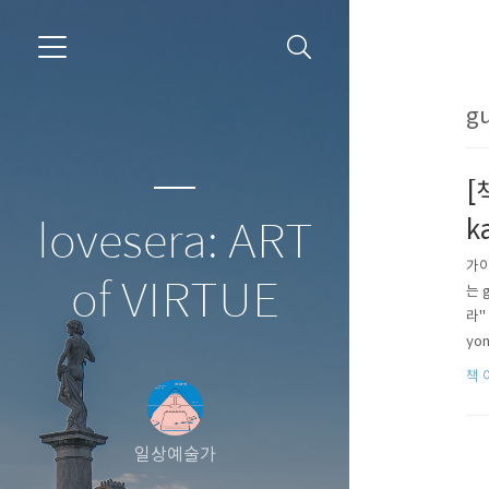
gu
[
k
lovesera: ART
가이
of VIRTUE
는 
라" 
yo
사실
책 
과 
일상예술가