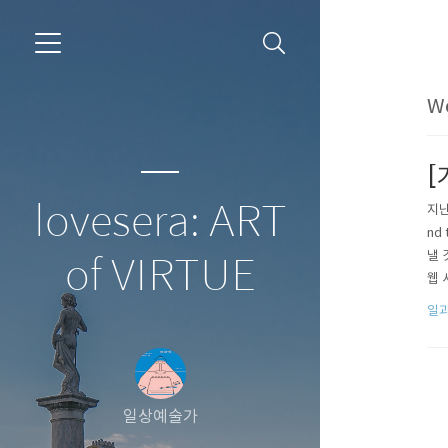
We
[
lovesera: ART
지난
nd 
낼 
of VIRTUE
웹 
존의
일과
질 
일상예술가