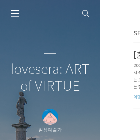
SF
[
lovesera: ART
20
서 
는 
of VIRTUE
는 
에 
여행
일상예술가