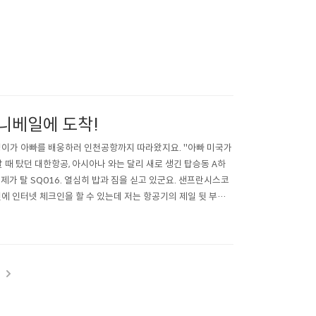
 서니베일에 도착!
째 준영이가 아빠를 배웅하러 인천공항까지 따라왔지요. "아빠 미국가
국갈 때 탔던 대한항공, 아시아나 와는 달리 새로 생긴 탑승동 A하
제가 탈 SQ016. 열심히 밥과 짐을 싣고 있군요. 샌프란시스코
전에 인터넷 체크인을 할 수 있는데 저는 항공기의 제일 뒷 부분
.
t