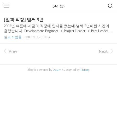
5년 (1)
[일과 직장] 벌써 5년
2002년 여름에 지금의 직장에 입사를 했는데 벌써 5년이란 시간이
흘렀습니다. Development Engineer -> Project Leader -> Part Leader 등
의 일들을 하며 눈 깜짝할 사이에 5년이 흘렀는데 이제는 Tech Traini
일과 사람들
2007. 9. 12. 10:34
ng 과 Innovation 이 저의 주요 업무가 되었습니다. 5년이 되는 달에
US 본사에서 조그마한 선물과 축하카드가 도착했네요. 이게 바로 5
년 근속자에게 주는 껌볼 기계( Gum Ball Machine)입니다. 작년 까지
Prev
Next
는 유리 그릇 안에 채울 수 있는 껌(Made in China)도 함께 왔었는데
껌의 품질이 너무나 낮아 부상자들이 속출하는 바람에 아예 껌을 주
지 않는 군요. 대신 껌이 그려진 스티커를 줍니다. --; 저의 사랑스러
Blog is powered by
Daum
/ Designed by
Tistory
운 맥북에게 ..