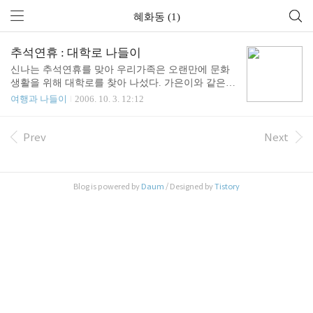
혜화동 (1)
추석연휴 : 대학로 나들이
신나는 추석연휴를 맞아 우리가족은 오랜만에 문화
생활을 위해 대학로를 찾아 나섰다. 가은이와 같은반
친구인들은 파랑새 극장에서 공연중인 "그건 도깨비
여행과 나들이
2006. 10. 3. 12:12
마음이야"를 관람하러 들어가고... 엄마들은 근처 카
페에서 수다를 즐기신다. 우리의 파파는 그 와중에
카페안에서 블로그에 글을 하나 업데이트 하신다.^^;
Prev
Next
재미있게 연극을 보고 우리가 찾아간 곳은 오무라이
스 전문점 Egg Mong. 맛은 그럭저럭 나쁘지 않고 음
료가 리필되니 아이들과 함께 오기에 좋다. 우리가
Blog is powered by
Daum
/ Designed by
Tistory
주문한 샐러드와 해물 오무라이스 자 이제 배도 부르
니 슬슬 거리로 나가보자. 차량통행을 막고 길에서
대학로 문화축제가 벌어지고 있었다. 이건 엄마아빠
가 어릴때 즐기던 불량식품들. 햇볕도 강하고 날도
더운데 긴 옷 입고 얼굴에 금박 칠하고 수고하시는
아저..