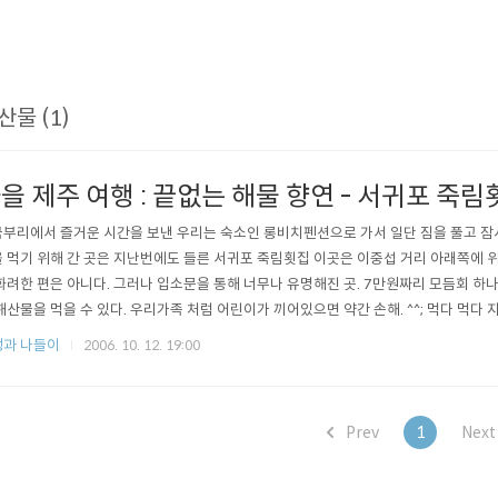
산물 (1)
을 제주 여행 : 끝없는 해물 향연 - 서귀포 죽림
부리에서 즐거운 시간을 보낸 우리는 숙소인 롱비치펜션으로 가서 일단 짐을 풀고 잠시
 먹기 위해 간 곳은 지난번에도 들른 서귀포 죽림횟집 이곳은 이중섭 거리 아래쪽에 
화려한 편은 아니다. 그러나 입소문을 통해 너무나 유명해진 곳. 7만원짜리 모듬회 하나
해산물을 먹을 수 있다. 우리가족 처럼 어린이가 끼어있으면 약간 손해. ^^; 먹다 먹다 
고 친절하게 포장까지 해준다. 이날 가은이가 특히 맛있게 먹은 것은 바로 산낙지. 준
과 나들이
2006. 10. 12. 19:00
 여전히 손님이 많아 복잡하고 깨끗하고 분위기 있는 고급 식당과는 거리가 멀지만 
면 절대 실망하..
Prev
1
Nex