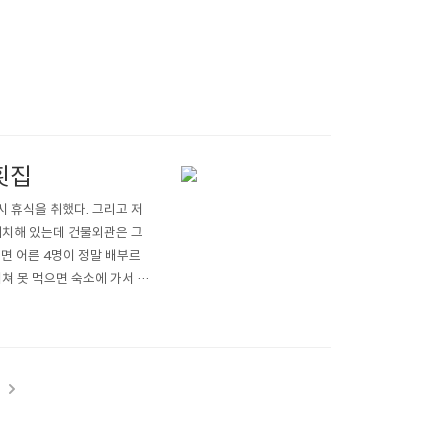
횟집
 휴식을 취했다. 그리고 저
위치해 있는데 건물외관은 그
면 어른 4명이 정말 배부르
지쳐 못 먹으면 숙소에 가서 먹
영이는 전복죽. 예전이나 지금
다양한 해산물을 원없이 먹고
t