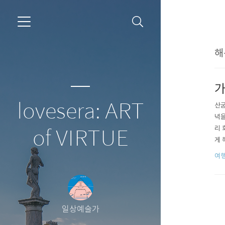
해
가
lovesera: ART
산굼
녁을
리 
of VIRTUE
게 
으라
여행
이나
싶다
일상예술가