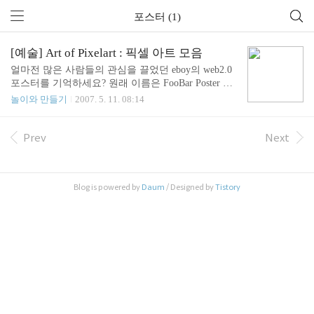
포스터 (1)
[예술] Art of Pixelart : 픽셀 아트 모음
얼마전 많은 사람들의 관심을 끌었던 eboy의 web2.0
포스터를 기억하세요? 원래 이름은 FooBar Poster 입
니다. 이 그림을 그린 친구들이 EBOY 인데 찾아보니
놀이와 만들기
2007. 5. 11. 08:14
재미있는 픽셀 아트가 무척이나 많더군요. 과연 이게
예술일까 노가다 일까? 한참 고민을 해 보니 나에는
예술이라고 결론을 내 버렸습니다. 왜냐면 이런 그림
Prev
Next
을 그리려면 해당 대상을 치밀하게 관찰해야 하거든
요. 대상에 대한 관조의 힘과 상상력이 더해져야 창
의력이 생기게 됩니다. 내친김에 욕심이 나더군요.
Blog is powered by
Daum
/ Designed by
Tistory
그래서 몇 시간 돌아다니며 다양한 사이트에서꽤 많
이 모았습니다. 시간이 없는 분들을 위한 선물입니
다. 참고로 저는 아이들과 숨은그림 찾기 놀이 할 때
사용합니다. :) 비교적 해상도가 높아 컬러프린터로
뽑아도 쓸만합니다. 한번 구경하세요~