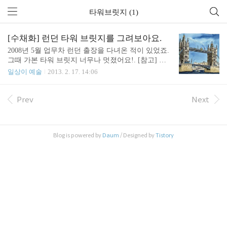
타워브릿지 (1)
[수채화] 런던 타워 브릿지를 그려보아요.
2008년 5월 업무차 런던 출장을 다녀온 적이 있었죠.
그때 가본 타워 브릿지 너무나 멋졌어요!. [참고] 런
던 출장기 - 테이트 모던과 타워 브리지 사진을 보고
일상이 예술
2013. 2. 17. 14:06
타워 브릿지를 그려 보았답니다. 연필을 이용해 대략
의 윤곽을 잡은 후에 0.1mm 피그먼트 펜으로 펜 스케
치를 합니다. 완성된 펜 스케치. 그동안 그린 작품 중
Prev
Next
에 가장 디테일이 좋은 스케치가 되었네요. ^^ 먼저
기본적인 부분을 채색합니다. 두개의 타워와 타워를
잇는 다리 부분이 이 그림의 핵심이죠. 밑칠이 마르
Blog is powered by
Daum
/ Designed by
Tistory
면 그림자를 좀더 강조해 줍니다. 다리 아래 부분의
물결을 채색하고, 뒤쪽에 보이는 건물도 채색합니다.
하늘 부분에 물을 바르고, 잠시 기다린 후에 파란색
물감을 휘리릭 바르면 끝! 완성된 모습입니다. http://
www.flickr...