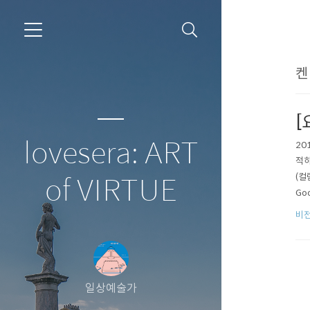
켄
[
lovesera: ART
20
적하
(컬
of VIRTUE
Go
모든
비
일상예술가