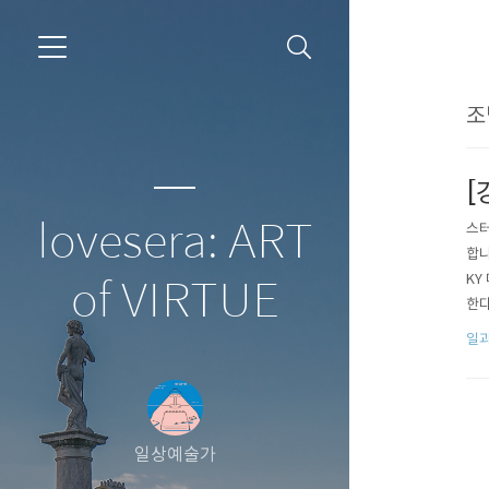
조
[
lovesera: ART
스터
합니
KY
of VIRTUE
한다
놀다
일과
일상예술가