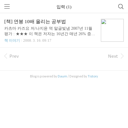
입력 (1)
[책] 연봉 10배 올리는 공부법
카츠마 카즈요 저/나지윤 역 말글빛냄 2007년 11월
평가 : ★★★ 이 책은 저자는 16년간 매년 26% 증가
해 연봉이 10배가 되었다고 합니다. 운도 좋았고 머
책 이야기
2008. 3. 16. 09:17
리도 좋았고 노력도 열심히 했군요. 주변에 흔히 볼
수 있는 노인들의 이야기가 재미없는 이유는 그들이
배움을 중단했기 때문입니다. 공부를 계속한 분들은
Prev
Next
60대, 70대가 되어도 신선함을 유지합니다. 배움에는
시간이 걸리고 성과는 천천히 나옵니다. 당장 결과가
보이지 않으면 의욕이 꺾이는데 이것이 바로 직장인
Blog is powered by
Daum
/ Designed by
Tistory
들이 계속 공부하기 어려운 이유입니다. 공부란 입력
과 출력을 통해 이루어 집니다. 입력 : 독서, RSS구
독, 오디오북 듣기 출력 : 블로깅, 마인드맵 등 의도적
으로 가능하면 많은 입력과 출력을 이루어 지도록 하
고 그 습관을 계속 이어나가..