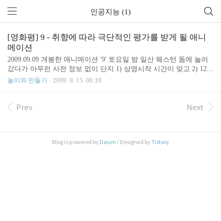
인공지능 (1)
[영화평] 9 - 취향에 따라 극단적인 평가를 받게 될 애니
메이션
2009.09.09 개봉한 애니메이션 '9' 토요일 밤 일산 웨스턴 돔에 놀러
갔다가 아무런 사전 정보 없이 단지 1) 상영시작 시간이 맞고 2) 12세
입장가 라는 이유만으로 본 영화. [평가] 참고로 10대 초반의 정신연
놀이와 만들기
2009. 9. 15. 08:18
령을 가진 저의 평점은 98점! 저와 8살 준영이는 완전 감동의 도가니
탕. 준영이의 1줄 감상평. "아빠! 심장이 멈추는 것 같았어요, 조금
시끄러웠지만 엄청 재미있어요! 또 보고 싶어요" 하지만... 함께 본
Prev
Next
아내는 재미 하나도 없었다고 합니다. 참고로, 영화 시작 30~40분
후, 3명의 젊은 여성은 투덜거리며 퇴장. 아무튼 취향에 따라 호불호
가 극명하게 갈리 것으로 보입니다. [스토리] 1. 천재 과학자가 인공
Blog is powered by
Daum
/ Designed by
Tistory
지능 로봇을 만든다 2. 나쁜 놈들이 이 로봇을 나쁘게 사용한다 3.
이..