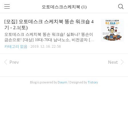
오토데스크스케치북 (1)
[모집] 오토데스크 스케치북 똥손 워크숍 4
기 - 2.1(토)
오토데스크 스케치북 똥손 워크숍! 실화냐? 똥손이
금손으로! [대상] 10대-70대 남녀노소, 비전공자 [일
시] 2020년 2월 1일(토) 오후 2시~5시 [장소] - 장소 :
카테고리 없음
2019. 12. 16. 22:58
홍대입구역 한빛미디어 A동 2층 강의실20 (서울 서
대문구 연희로2길 62) - 약도 : http://www.hanbit.co.kr/
rent/location.html [준비물] 1) 하드웨어 - 노트북+타블
Prev
Next
렛 - 아이패드 + 펜슬 - 갤럭시탭/G패드 + 스타일러스
- 기타 * 마우스로는 진행이 어렵습니다. ㅠㅠ 2) 소
프트웨어 오토데스크 스케치북 (무료) https://sketchbo
Blog is powered by
Daum
/ Designed by
Tistory
ok.com/ [수업 내용] - 오토데스크 스케치북의 특징 -
똥손을 위한 그리기 가이드 - 라인아트 일러스트 그
리기 - 채색하기 - 레이어활용하기 ..