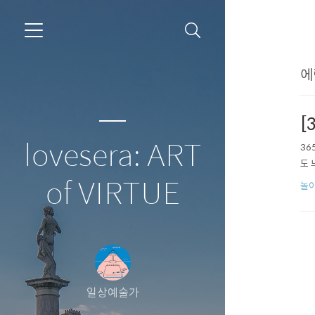
에
[
lovesera: ART
36
도 
of VIRTUE
놀이
일상예술가