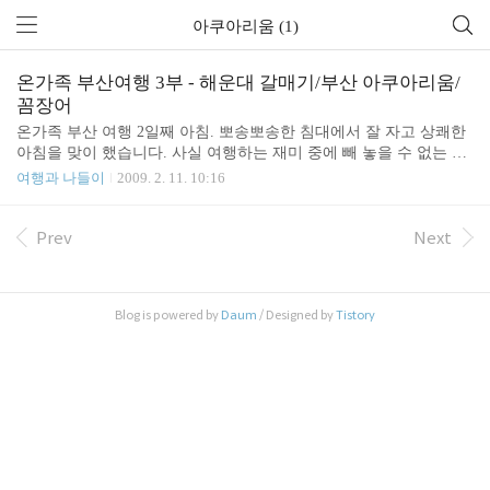
아쿠아리움 (1)
온가족 부산여행 3부 - 해운대 갈매기/부산 아쿠아리움/
꼼장어
온가족 부산 여행 2일째 아침. 뽀송뽀송한 침대에서 잘 자고 상쾌한
아침을 맞이 했습니다. 사실 여행하는 재미 중에 빼 놓을 수 없는 것
이 바로 먹는 재미죠. 원하는 음식을 마음대로 가져다 먹을 수 있다
여행과 나들이
2009. 2. 11. 10:16
는 것은 아이들에게는 또다른 즐거움 입니다. 아침을 근사하게 먹고
아이들과 함께 호텔 주변 구경하고 해변에서 모래 놀이를 좀 했지요.
아침시간 이라서 관광객들은 별로 없고 해변을 청소하시는 분들만
Prev
Next
계시네요. 체크아웃을 한 뒤에 다시 둘째날 여행을 위해 짐을 호텔에
맡겼습니다. 그리고 장인,장모님,처남, 저희가족 모두 가톨릭 신자이
기 때문에 가까운 해운대 성당을 찾아 갔지요. 오래되어 보이는 건물
Blog is powered by
Daum
/ Designed by
Tistory
이지만 깨끗하고 아늑한 성당입니다. 특이하게 십자가를 나무 대신
타일 벽에 새겨놓았네요. 여행을 와서도 근처에 있..