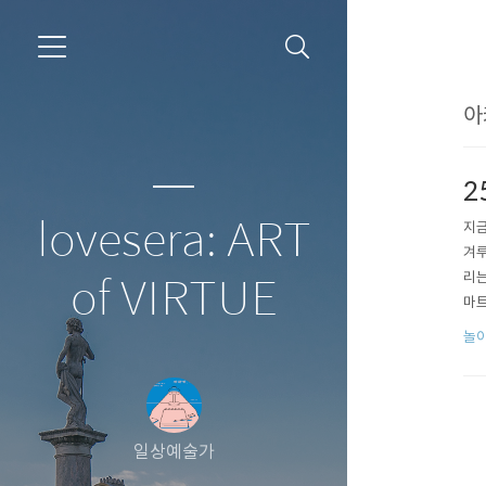
아
2
lovesera: ART
지금
겨루
리는
of VIRTUE
마트
습니
놀이
일상예술가