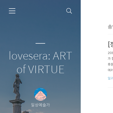
송
[
lovesera: ART
20
가 
후문
of VIRTUE
여러
이용
일과
일상예술가