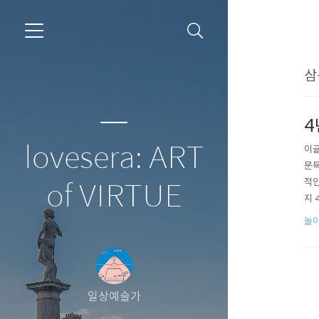
삼
4
lovesera: ART
이글
문득
적인
of VIRTUE
지 
모두
놀이
일상예술가