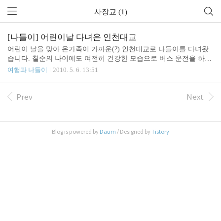
사장교 (1)
[나들이] 어린이날 다녀온 인천대교
어린이 날을 맞아 온가족이 가까운(?) 인천대교로 나들이를 다녀왔
습니다. 칠순의 나이에도 여전히 건강한 모습으로 버스 운전을 하시
는 완전 '동안' 장인어른. 존경합니다. 최근에 완공된 인천대교는 왕
여행과 나들이
2010. 5. 6. 13:51
복 6차선의 멋진 모습을 자랑하는 21.3 km, 총공사비 2조 3천800억
원의 거대한 구조물입니다. 송도 국제 신도시와 영종도를 이어주고
있습니다. 인천대교 주식회사에서 운영하고 있으며 통행료는 소형
Prev
Next
차기준 5,500원입니다. 우리가 타고 간 마이크로 버스는 9,400 원 인
천대교 끝에는 기념관(무료)이 있습니다. 기념관 내부가 무척이나
잘 만들어져 있습니다. 다양한 모형들. 실제 교량에 사용되는 케이
Blog is powered by
Daum
/ Designed by
Tistory
블, 아스팔트, 댐퍼(케이블 고정 장치) 전망대 풍경 벽면을 장식하고
있는 그림을 자세히 보면...? 인천대교 ..