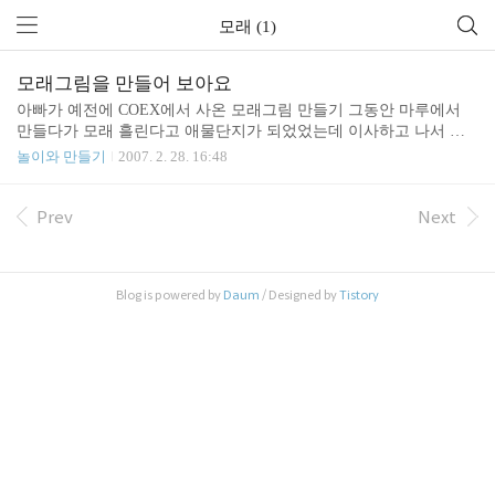
모래 (1)
모래그림을 만들어 보아요
아빠가 예전에 COEX에서 사온 모래그림 만들기 그동안 마루에서
만들다가 모래 흘린다고 애물단지가 되었었는데 이사하고 나서 베
란다에서 만드니 모래 조금 흘려도 되고 부담없어 좋다. ^^ 아침부터
놀이와 만들기
2007. 2. 28. 16:48
일어나 모래그림을 만드는 준영이. 음 진지하구나. 누나랑 함께 하나
씩 완성! 예전에 만든 모래그림도 있다. 아래 링크를 클릭해 보시라
http://lovesera.com/zboard/zboard.php?id=album&no=1025
Prev
Next
Blog is powered by
Daum
/ Designed by
Tistory