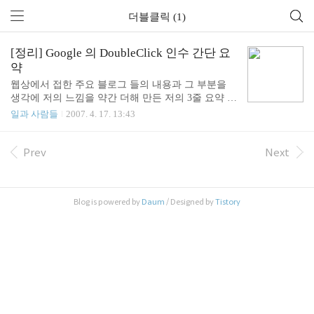
더블클릭 (1)
[정리] Google 의 DoubleClick 인수 간단 요
약
웹상에서 접한 주요 블로그 들의 내용과 그 부분을
생각에 저의 느낌을 약간 더해 만든 저의 3줄 요약 입
니다. 좋은 글들을 써 주신 분들께 감사드립니다. [
일과 사람들
2007. 4. 17. 13:43
간단 요약 ] 1. DoubleClick : 소유주인 Hellman & Frie
dman 의 완벽한 승리 : 현금 3조 대박! 2. Google : 기
존의 입지를 강화하는 효과를 낼지는 미지수, 독과점
Prev
Next
을 향한 욕심 의심! 3. 더블클릭의 호가를 높이는 것
에는 기여를 함. - YAHOO : 통계 기반 타켓팅 광고(p
anama)에 영향 예상 - MS : 거의 먹을 뻔한 먹이감을
Blog is powered by
Daum
/ Designed by
Tistory
빼앗김 , 돈이 뭔지... 1. 사건 개요 ▷ Google은 현지
시간으로 지난 금요일 뉴욕에 소재한 온라인 광고 회
사인 DoubleClick Inc.를 31억 달러(역대 인수금액..