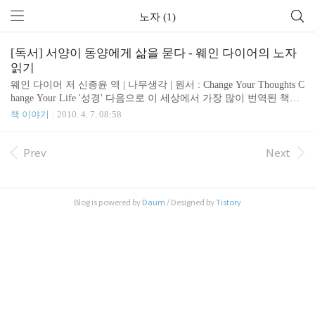
노자 (1)
[독서] 서양이 동양에게 삶을 묻다 - 웨인 다이어의 노자
읽기
웨인 다이어 저 신종윤 역 | 나무생각 | 원서 : Change Your Thoughts C
hange Your Life '성경' 다음으로 이 세상에서 가장 많이 번역된 책은?
바로 노자의 도덕경입니다. 도덕경은 특유의 모호함과 상징성으로
책 이야기
2010. 4. 7. 08:58
그 해석이 어려워서 일반 독자들에게는 난해함으로 유명하지만 '행
복한 이기주의자'의 저가이자 심리학자, 자기계발 전문가인 웨인 다
이어가 우리 삶에 실천하고 적용할 수 있도록 풀이한 책입이다. 저자
Prev
Next
- 웨인 다이어(Wayne W. Dyer) 쉽지는 않지만 도덕경은 고결하고, 행
복하고, 평화롭고, 균형있게 살아가는 지혜를 알려주고 있습니다. 중
국과 인도의 지혜(The Wisdom of China and India)라는 책에서 임어당
Blog is powered by
Daum
/ Designed by
Tistory
은 "모든 동양의 문헌 중 꼭 하나 읽어야 할..