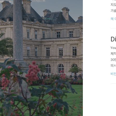
지도
기술
사람
책 
못하
일을
D
Yo
체적
30
의사
1년
비
의 