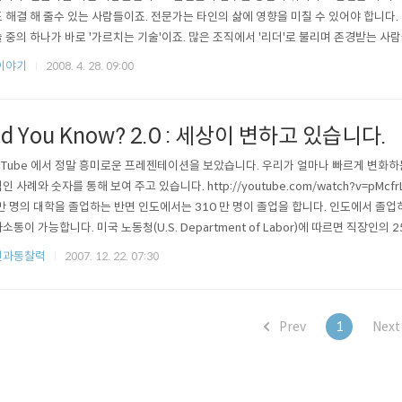
 해결 해 줄수 있는 사람들이죠. 전문가는 타인의 삶에 영향을 미칠 수 있어야 합니다.
 중의 하나가 바로 '가르치는 기술'이죠. 많은 조직에서 '리더'로 불리며 존경받는 사
들입니다. 물론 우리가 속한 조직에서 타인을 이끌고 가르치는 능력없이 리더가 된 
이야기
2008. 4. 28. 09:00
니 걱정마세요. 가르치는 일은 늘 우리 주위에서 일어납니다. 직장에서는 효율적인 
 가르치고, 집에서는..
id You Know? 2.0 : 세상이 변하고 있습니다.
uTube 에서 정말 흥미로운 프레젠테이션을 보았습니다. 우리가 얼마나 빠르게 변화하
인 사례와 숫자를 통해 보여 주고 있습니다. http://youtube.com/watch?v=pMc
만 명의 대학을 졸업하는 반면 인도에서는 310 만 명이 졸업을 합니다. 인도에서 졸업
소통이 가능합니다. 미국 노동청(U.S. Department of Labor)에 따르면 직장인
 미만이라고 합니다. 또한 이들은 38세가 되기 전에 10~14개의 직업을 바꾸게 될 것
전과통찰력
2007. 12. 22. 07:30
젊은이들이 사용한 시간 - 20,000 시간의 TV 시청 - 10,000 시간의 비디오 ..
Prev
1
Nex