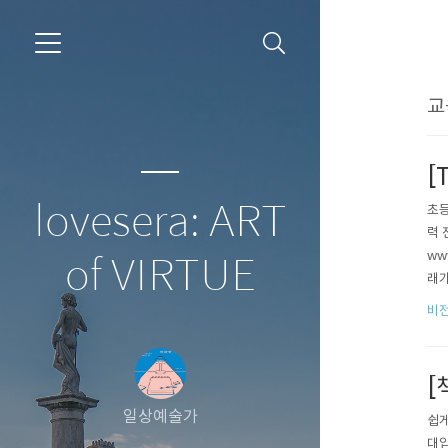
교
[
lovesera: ART
초등
력 
ww
of VIRTUE
래가
---
비
[
일상예술가
쉽게
대입