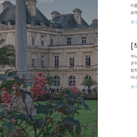
리를
슴에
다른
책 
람에
[
하느
관하
법학
지나
는 
책 