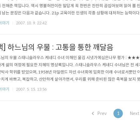
 전해준 책입니다. 역시 명불허전이란 말답게 꼭 한번은 찬찬히 곱씹어보며 읽어 볼 만
 남는 문장은 다음과 같습니다. 21p 교육이란 인생의 각종 상황에 대처하는 능력이다.
 사람의 생각을 이해하고 당신의 입장과 아울러 상대방의 입장에서 사물을 바로볼 줄 아는
이야기
2007. 10. 9. 22:42
게 순수한 관심을 가져라. 133p 사람들의 이름을 기억하고 자주 불러라. 211p 사람..
책] 하느님의 우물 : 고통을 통한 깨달음
님의 우물 스태니슬라우스 케네디 수녀 이해인 옮김 시냇가에심은나무 평가 : ★★★★
게 삶의 여정에 필요한 지혜의 명상록입니다. 스태니슬라우스 케네디 수녀님은 전 세
박사 학위를 받았으며, 1958년 아일랜드 자선 수녀회에 입회한 이래 수녀로서뿐만 
치게 바쁘고, 복잡하고, 산만하게 살아가면서, 우리를 위해 준비된 많은 축복을 보지 
사람들 우리의 일, 그리고 우리의 하루 하루 입니다. 우리의 근심, 걱정은 우리에게 무엇
이야기
2007. 5. 15. 13:56
Prev
1
Nex