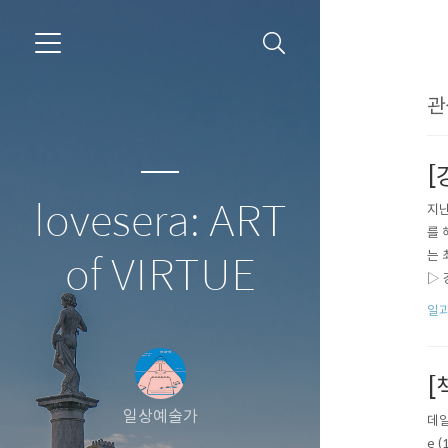
관
[
lovesera: ART
지난
를 
는 
of VIRTUE
▷ 
Ki
일과
[
일상예술가
데일
e 