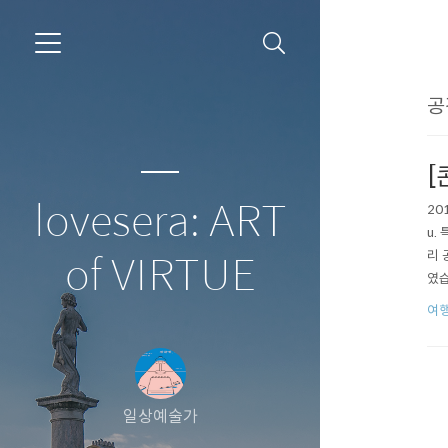
공
[
lovesera: ART
20
u.
리 
of VIRTUE
였습
그리
여행
일상예술가