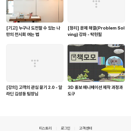
[기고] 누구나 도전할 수 있는 나
[정리] 문제 해결(Problem Sol
만의 전시회 여는 법
ving) 강좌 - 탁현필
[강의] 고객의 관심 끌기 2.0 - 알
3D 홍보 애니메이션 제작 과정과
라딘 김성동 팀장님
도구
의안내
티스토리
로그인
고객센터