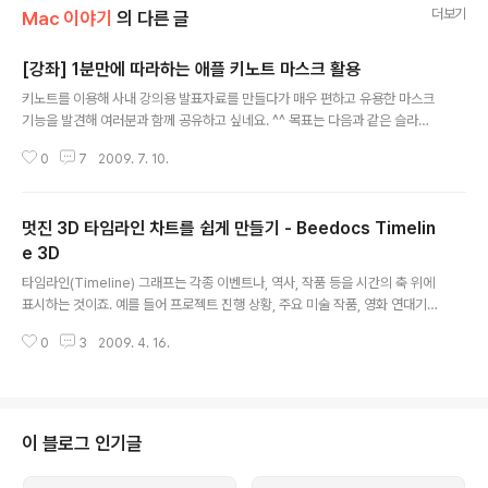
더보기
Mac 이야기
의 다른 글
[강좌] 1분만에 따라하는 애플 키노트 마스크 활용
글 내용
키노트를 이용해 사내 강의용 발표자료를 만들다가 매우 편하고 유용한 마스크
기능을 발견해 여러분과 함께 공유하고 싶네요. ^^ 목표는 다음과 같은 슬라이
드를 1분안에 따라하는 것입니다. 1. 적당한 이미지를 키노트로 가져옵니다. 2.
0
7
2009. 7. 10.
이미지를 선택하고 '도형'에서 마지막의 자유곡선을 선택합니다. 3. 얼굴 윤곽
을 따라 대충 대충 그립니다. 마지막에 선을 닫아서 폐곡선을 만듭니다. 4. [중
요] 이미지와 곡선을 함께 선택하고 마스크 버튼을 선택합니다. 영리한 키노트
멋진 3D 타임라인 차트를 쉽게 만들기 - Beedocs Timelin
는 이미지와 곡선이 함께 선택되면 무조건 도형을 이용해 마스크를 만듭니다.
5. 엔터를 한번 누르면 작업 끝! 6. 적당한 말풍선을 넣어 주세요. 7. 이렇게 만들
e 3D
글 내용
어진 슬라이드 자 이제 동영상을 감상할 시간. 정말 1분안에 만들수 있다니까요!
타임라인(Timeline) 그래프는 각종 이벤트나, 역사, 작품 등을 시간의 축 위에
^..
표시하는 것이죠. 예를 들어 프로젝트 진행 상황, 주요 미술 작품, 영화 연대기,
가족의 성장기 등에 활용할 수 있습니다. 간단하게 몇번의 클릭만으로 멋진 3D
0
3
2009. 4. 16.
타임라인을 만들 수 있는 Bee Docs 라는 프로그램을 소개해 드립니다. 웹기
반은 아니고 설치형 응용프로그램입니다. 홈페이지 : http://www.beedocs.
com/ 이 프로그램을 가장 큰 장점은 아래 보는 것처럼 다양한 소스를 활용할
수 있다는 것입니다. 주소록, iCal, iPhoto는 물론 iTunes , RSS 심지어는 제
가 좋아하는 GTD 프로그램 THINGS 까지! 요건 iTunes 에 저장된 음악목록
이 블로그 인기글
을 최근 재생 순서대로 보여주는 타임라인입니..