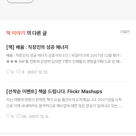
더보기
책 이야기
의 다른 글
[책] 배움 : 직장인의 성공 에너지
글 내용
배움 : 직장인의 성공 에너지 강효석외 6인 | 국일미디어| 2007년 12월 평가 :
★★★ IMF를 전후에 삼성에 입사한 7명의 인재들의 경험을 바탕으로 쓴 배움
에 대한 책입니다. 이 책뿐만 아니라 많은 책들에서 등장하는 성공하는 사람들
0
3
2007. 12. 12.
의 필수 요소 중 하나는 바로 '배움'입니다. 늘 새로운 기술, 트랜드 등을 관심을
가지고 부지런히 미래를 준비한 사람들이죠. 우리가 매일 매일 다니는 직장도
어찌 보면 거대한 배움터 입니다. 업무뿐만 아니라 사람과 사람 사이의 관계 등
[선착순 이벤트] 책을 드립니다. Flickr Mashups
을 통해서도 배울 것이 주위에 많이 있습니다. 현재의 직장에서 더 이상 배울 것
글 내용
이 없다고 판단되면 그때가 정말 이직을 해야 할 시점입니다. 얼마 전 "삼성물산
지난 여름에 짬짬이 번역한 책이 오늘 출간되어 도착했습니다. 2007년을 시작
한 신입사원의 사직서"라는 글이 이슈가 된 적이 있었습니다. 물론 삼성이라는
으로 이제 국내에서도 본격적으로 매시업에 대한 많은 관심이 일어나고 있는 상
..
황에서 운 좋게 멋진 책을 번역할 수 있었습니다. 번역이라는 작업이 원래 기술
0
26
2007. 12. 6.
이 아니라 엉덩이로 하는 것이다 라는 말이 있는 것처럼 작업 중간에는 지겹기
도 했지만 이렇게 책이 나와서 주변의 지인들에게 한 권씩 드릴 수 있게 되니 무
척 기쁩니다. http://flickr.com/photos/phploveme/sets/721576033