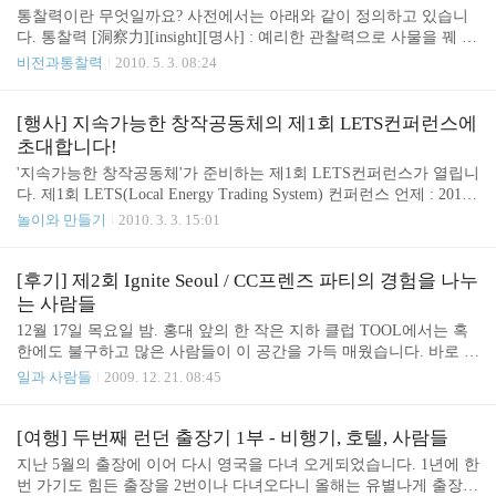
시청 앞 덕수궁 돌담길 제가 좋아하는 덕수궁 옆 정동길 서울 시립미
통찰력이란 무엇일까요? 사전에서는 아래와 같이 정의하고 있습니
술관 배재 대학교 회사 앞 철길 별거 없는데 외국인 관광객이 많이
다. 통찰력 [洞察力][insight][명사] : 예리한 관찰력으로 사물을 꿰 뚫
찾는 서소문 아파트 풍경 40분정도 걸었는데 시간이 많이 남아서 콩
어 봄. 정의는 매우 간단해 보이지만 사실 매일매일의 일상속에서 사
비전과통찰력
2010. 5. 3. 08:24
나물 해장국을 아침을 해결해 봅니다. 며칠 동안 걸으며 느낀 것. 1.
물을 꿰뚤어 본다는 것은 쉽지 않은 일입니다. 개인적으로는 통찰력
한여름에는 너무 더워서 아침 일찍 나와야..
을 조금 다르게 정의 하고 있습니다. 바로 "통찰력은 보이지 않는 관
계를 파악하는 힘이다" 아주 오래전에 어느 잡지에서 본 구절이 있
[행사] 지속가능한 창작공동체의 제1회 LETS컨퍼런스에
었습니다. 옛말에 "바람이 불면 목수가 좋아 한다"는 이야기 였는데
초대합니다!
바로 보이지 않는 관계를 설명하는 사례입니다. 아래 그림을 보면 왜
'지속가능한 창작공동체'가 준비하는 제1회 LETS컨퍼런스가 열립니
옛날에는 바람이 불면 목수가 좋아 했는지 알 수 있습니다. 이제 조
다. 제1회 LETS(Local Energy Trading System) 컨퍼런스 언제 : 2010
금 이해가 가시죠? 밖으로 보이는 결과가 아니라 사실은 보이지 않
년 3월 13일(토) 14:00-17:00 어디서 : 금천예술공장 3층 PS333 http://
놀이와 만들기
2010. 3. 3. 15:01
는 관계를 파악하고 이것을 설명할 수 있는..
www.seoulartspace.or.kr/about/keumchon.asp 참가비 : 5,000 원 참가신
청 : http://www.onoffmix.com/e/balsang/1415 소개동영상 : http://www.
youtube.com/watch?v=zCmd0tovRPk 파일럿 행사 Buzz : http://www.go
[후기] 제2회 Ignite Seoul / CC프렌즈 파티의 경험을 나누
ogle.com/buzz/balsang.cc/eqrKRHN37Ab 지속가능한 창작공동체 : htt
는 사람들
p://balsang.cc/ 이곳..
12월 17일 목요일 밤. 홍대 앞의 한 작은 지하 클럽 TOOL에서는 혹
한에도 불구하고 많은 사람들이 이 공간을 가득 매웠습니다. 바로 제
2회 Ignite Seoul과 CC프렌즈 파티가 열리는 날이기 때문이죠. 이번
일과 사람들
2009. 12. 21. 08:45
행사는 나눔을 실현함으로써 더 큰 가치가 만들어 진다는 것을 믿는
6개의 단체가 함께 모여 만들어 졌습니다. - Creative Commons Korea,
http://www.creativecommons.or.kr , @cckorea - IgniteSeoul, http://ignite
[여행] 두번째 런던 출장기 1부 - 비행기, 호텔, 사람들
seoul.org , @IgniteSeoul - Open CourseWare Consortium, http://ocwblo
지난 5월의 출장에 이어 다시 영국을 다녀 오게되었습니다. 1년에 한
g.org , @ocwnews - TEDxMyeongDong, http://www.TED..
번 가기도 힘든 출장을 2번이나 다녀오다니 올해는 유별나게 출장복