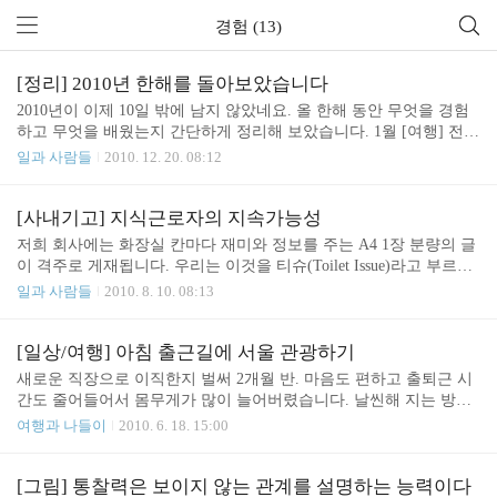
경험 (13)
[정리] 2010년 한해를 돌아보았습니다
2010년이 이제 10일 밖에 남지 않았네요. 올 한해 동안 무엇을 경험
하고 무엇을 배웠는지 간단하게 정리해 보았습니다. 1월 [여행] 전국
이 폭설에 난리가 났지만 우리가족은 3박4일 강원도 여행 [출간] 직
일과 사람들
2010. 12. 20. 08:12
장인을 위한 실전 비즈니스 프리젠테이션 70 출간 [배움] '굿바이 게
으름' 문요한 선생님 특강 참석 2월 [독서] 행복도 연습이 필요하다
행복한 출근길 3월 [독서] 의미있게 산다는 것 - 일과 생활, 의미의
[사내기고] 지식근로자의 지속가능성
재발견 슬라이드:올로지 - 아이디어를 시각적 표현하는 방법을 알려
저희 회사에는 화장실 칸마다 재미와 정보를 주는 A4 1장 분량의 글
주다 일개미의 반란 - 이솝으로 부터 배우는 교훈 [배움] 제1회 창작
이 격주로 게재됩니다. 우리는 이것을 티슈(Toilet Issue)라고 부르죠.
자들을 위한 LETS 컨퍼런스 참석 New 인맥론 종족의 시대가 온다 4
지난주에 티슈에 기고한 글 한편 공유합니다. 지식근로자의 지속가
일과 사람들
2010. 8. 10. 08:13
월 [경험] 야후 코리아 -> SK커뮤니케이션즈 이직 입사기념 프리허
능성 성공적인 기업의 평균 수명은 30년 이지만 우리와 같은 지식근
그! [독서] 서양이..
로자의 평균 근로 수명은 50년입니다. 따라서 우리는 50년 동안 지속
적으로 가치를 생산해 내는 능력이 필요합니다. 이 능력을 가진 사람
[일상/여행] 아침 출근길에 서울 관광하기
은 학습과 경험을 통해 지속적으로 성장하며 가치를 만들어 낼 것입
새로운 직장으로 이직한지 벌써 2개월 반. 마음도 편하고 출퇴근 시
니다. 직장경력 5년 미만 꾸준히 성실하게 배우십시오. 이 시기에는
간도 줄어들어서 몸무게가 많이 늘어버렸습니다. 날씬해 지는 방법
계속해서 열심히 배우는 것이 중요합니다. 여러분이 어느 대학 어느
을 고민하다가 별도로 운동할 시간을 만들기는 어렵고 아침 일찍 출
여행과 나들이
2010. 6. 18. 15:00
학과를 나왔는지는 중요하지 않습니다. 훌륭한 교수님에게 많은 것
근해서 회사 주위를 2~3 km 걷기로 결심했습니다. 아침 6시 집에서
을 배웠겠지만... 미안합니다. 여러분..
출발. 5호선 광화문 역에 내립니다. 어린이를 위한 출입구가 따로 있
네요. ^^ 세종대왕님. 해시계 아직 한산한 광화문 네거리 도로 원표
[그림] 통찰력은 보이지 않는 관계를 설명하는 능력이다