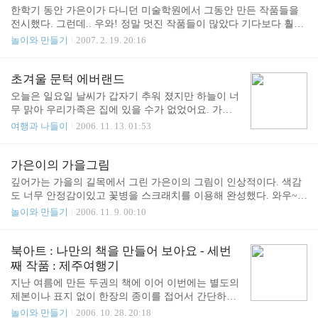
한학기 동안 가은이가 다니던 미술학원에서 그동안 만든 작품들을
전시했다. 그런데.. 우와! 정말 멋진 작품들이 많았다 기다보다 훨씬.
단체작품인 공룡 왼쪽 제일 위가 가은이의 자화상 동화책 보고 그리
놀이와 만들기
2007. 2. 19. 20:16
기 동화책 보고 만들기 그리고 코스모스 오토가 제일 좋아한 것은 배
고픈 애벌래와 그리고 커다란 종이 자동차 그 밖에 다른 친구들이 만
든 작품들도 모두 멋졌다. PS : 최근 몇주간 회사일도 바쁘고 이사 문
초겨울 문턱 에버랜드
제도 고민을 했더니 너무 업데이트가 뜸 했던 것 같다. 반성중이다 -
오늘은 일요일 날씨가 갑자기 추워 졌지만 하늘이 너
-;
무 맑아 우리가족은 집에 있을 수가 없었어요. 가까
운 에버랜드로 향했죠. 해가 떨어지면 쌀쌀해 지니까
여행과 나들이
2006. 11. 13. 01:53
동물모자가 필요해요. 와~ 에버랜드는 벌써 크리스
마스 분위기 네요. 가은이가 좋아하는 이솝빌리지의
토끼와 거북이를 탔어요. 푸하하 사진 재미있죠? 미
가은이의 가을그림
끄럼도 타구요. 날씨가 추워서인지 식당에 사람이 별
깊어가는 가을의 길목에서 그린 가은이의 그림이 인상적이다. 색감
로 없네요. 새로나온 돈까스라면(?)을 먹었는데 국물
도 너무 안정감이있고 꽃병을 스크래치를 이용해 완성했다. 와우~
이 끝내주네요. 이솝 빌리지는 밤이 되니 더욱 멋져
훌륭하다. 도심 속의 허수아비 아저씨 빌딩속에 허수아비라 나름대
놀이와 만들기
2006. 11. 9. 00:10
요. 포시즌 가든에서는 정말 멋진 크리스마스쇼가 벌
로 현실적이다. 가을이 느낄 여유도 없이 금새 겨울이 다가오는것 같
어졌답니다. 마지막에는 눈도 내렸는데. 진짜 얼음으
아 안타까운 마음이네.... -정가은- [초등 2학년]
로 만든 눈이었죠. 오토는 좋아하는 놀이기구를 실컷
북아트 : 나만의 책을 만들어 보아요 - 세번
탔구요 아빠와 가은이는 범퍼카를 탔어요. 그리고 정
째 작품 : 제주여행기
말 재미있는 바이킹 오른쪽에 혼자 앉아 있는 가은이
지난 여름에 만든 두권의 책에 이어 이번에는 별도의
보이세..
제본이나 표지 없이 한장의 종이를 접어서 간단하게
북아트를 만들어 보았다. 열심히 재료(?)를 준비중인
놀이와 만들기
2006. 10. 28. 20:18