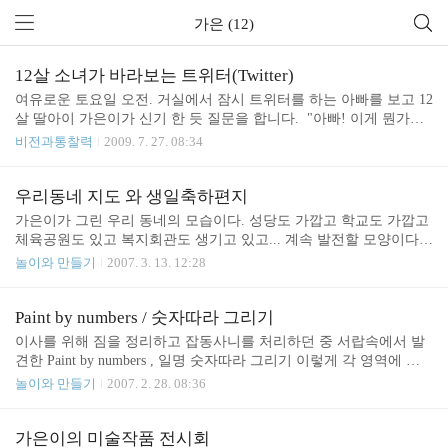
가은 (12)
12살 소녀가 바라보는 트위터(Twitter)
여유로운 토요일 오전. 거실에서 잠시 트위터를 하는 아빠를 보고 12
살 딸아이 가은이가 신기 한 듯 질문을 합니다. "아빠! 이게 뭔가
요?", "응! 트위터라는 건데 아빠가 관심을 가지고 있는 사람들의 이
비전과통찰력
2009. 7. 27. 08:34
야기를 듣는 것이지" "그럼 다른 사람들도 아빠 이야기를 듣나요?"
"응 그럼! 저기 followers 521명이 아빠의 이야기를 듣고 있지" "아빠!
정말 521명의 Follower가 아빠 이야기를 듣고 있어요? 보여 주세요!
우리동네 지도 와 생일축하편지
얼른!" "후후, 토요일 오전에 몇 명이나 아빠 이야기를 듣고 있는지
가은이가 그린 우리 동네의 모습이다. 성당도 가깝고 학교도 가깝고
우리 실험 해 보자" 그래서 우리는 다음과 같이 RT(Retweet)를 요청
체육공원도 있고 복지회관도 생기고 있고... 계속 발전할 모양이다.
했습니다. 잠시 후... 마구 마구 생기는 RT에 저도 놀라고 가은이도
학교 앞에서 바라본 아파트 아직 많이 썰렁하다. ^^ 이건 엄마 생일
놀이와 만들기
2007. 3. 13. 12:28
놀랐습니다. 결과적으로 주말 동안 약 100개가 넘는 RT를..
을 축하하며 쓴 편지. 마지막 문장이 감동적이다. "이제 학교에 잘 적
응될 수 있다고 믿습니다." 그래 가은아 넌 잘 할 수 있을거야.
Paint by numbers / 숫자따라 그리기
이사를 위해 짐을 정리하고 잡동사니를 처리하던 중 서랍속에서 발
견한 Paint by numbers , 일명 숫자따라 그리기 이렇게 각 영역에 맞
는 색을 칠하면 된다. 11/17 은 11번 물감과 17번을 섞어서 칠하라는
놀이와 만들기
2007. 2. 28. 08:36
이야기 물감은 이렇게 생겼다 작은 붓으로 꼼꼼하게 색칠하고 있는
가은이. 아직 미완성 3~4일 정도는 걸릴것 같다. 집중력과 색의 혼합
에 대한 개념을 익힐 수 있다.
가은이의 미술작품 전시회