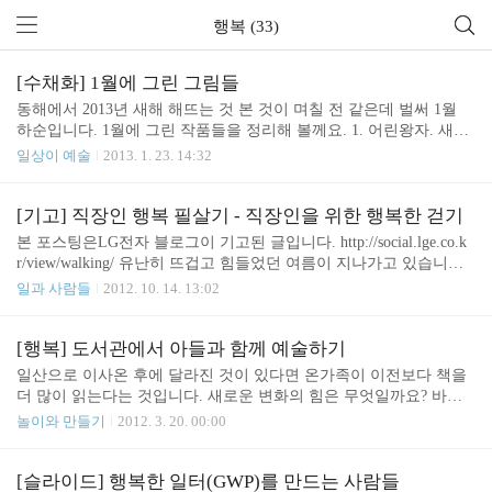
행복 (33)
[수채화] 1월에 그린 그림들
동해에서 2013년 새해 해뜨는 것 본 것이 며칠 전 같은데 벌써 1월
하순입니다. 1월에 그린 작품들을 정리해 볼께요. 1. 어린왕자. 새해
맞이 가족 여행 중에 그린 그림입니다. 어린 왕자를 특별히 좋아하는
일상이 예술
2013. 1. 23. 14:32
지인에게 드렸죠. 원작에서는 어린 왕자와 장미가 이별을 하지만 함
께 떠나는 것으로 표현했습니다. 행성에는 유리 덥개가 남아 있습니
다. ^^ 2. 우리가족 애마 스포티지 8년동안 방방곡곡 함께 여행한 친
[기고] 직장인 행복 필살기 - 직장인을 위한 행복한 걷기
구. 10만 Km 넘게 달렸는데 아직도 새차같아요. 사고 한번 안나고
본 포스팅은LG전자 블로그이 기고된 글입니다. http://social.lge.co.k
많이 고맙네요. 3. 분홍색 카라 아내가 제일 좋아하는 꽃이죠. 밝게
r/view/walking/ 유난히 뜨겁고 힘들었던 여름이 지나가고 있습니다.
빛나는 부분을 표현하기 위해 배경을 어둡게 했구요. 투명 수채화임
아침 저녁으로 불어오는 서늘한 바람에서 계절의 변화가 느껴집니
일과 사람들
2012. 10. 14. 13:02
에도 불구하고 여러번 채색하니 불투명한 느낌이 나서 마음에 들어
다. 사람은 저마다 자신에게 맞는 운동이 있듯 저에게는 걷기가 가장
요. 4. 여주 프리미엄 아울렛 스..
쉽고 재미있는 운동입니다. 그동안 제 개인적인 걷기 경험을 바탕으
로 권해드립니다.걷기 좋은 계절이 온다오늘의 이야기는 자기 자신
[행복] 도서관에서 아들과 함께 예술하기
을 사랑하는 사람들을 위한 글입니다. 자기 자신을 사랑하는 사람들
일산으로 이사온 후에 달라진 것이 있다면 온가족이 이전보다 책을
은 다음과 같은 특징을 가지고 있습니다.행복을 원한다능동적이고
더 많이 읽는다는 것입니다. 새로운 변화의 힘은 무엇일까요? 바로
적극적이다새로운 것에 개방적이고꾸준히 발전한다자기 자신을 사
걸어서 10분 거리에 새로 생긴 멋진 도서관 덕분이죠. 최신 도서관
놀이와 만들기
2012. 3. 20. 00:00
랑하는 사람들에게 추천하고 싶은 운동이 바로 ‘걷기’입니다. 운동
들은 다양한 시설과 시스템이 갖추고 있습니다. 그중 하나는 아이들
을 하지 않는 사람들국민건강영향조사 결과에..
이 직접 대여와 반납을 할 수있다는 것. 직접 읽고 싶은 책을 고르고
반납기계에 책을 올려 놓고 도서대출카드만 찍은면 끝! 반납도 마찬
[슬라이드] 행복한 일터(GWP)를 만드는 사람들