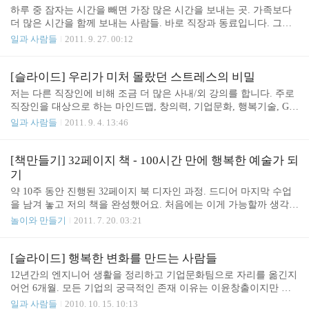
가지 순서로 이루어 집니다. 저는 어린이책 코너에 가면 항상 부러운
하루 중 잠자는 시간을 빼면 가장 많은 시간을 보내는 곳. 가족보다
것이 있으니 바로 이 독서 통장. 자신이 읽는 책들이 이곳에 빼곡하
더 많은 시간을 함께 보내는 사람들. 바로 직장과 동료입니다. 그래
게 쌓여갑니다. 부러운 마음에 사서 선생님께 '어른들은 독서 통장
서 많은 기업들은 어떻게 더 좋은 일터를 만들까 고민하고 있습니다.
일과 사람들
2011. 9. 27. 00:12
안 만들어 주나요?'라고 물어 보려다가 아내가 말려서 참았습니다.
일을 잘하고 훌륭한 성과를 내는 것 만으로는 부족합니다. 일터에 나
ㅠㅠ 도서관을 찾는 또 하나의 즐거움 그림 그리기..
가서 사람들을 만나는 것도 즐거워야죠. 어떤 사람들이 우리가 일하
는 직장을 더 즐거운 곳으로 만들고 있을까요? 아래와 같은 사람들
[슬라이드] 우리가 미처 몰랐던 스트레스의 비밀
이 우리의 일터를 좀 더 좋은 곳으로 만들어 갑니다. 1. 몸을 움직이
저는 다른 직장인에 비해 조금 더 많은 사내/외 강의를 합니다. 주로
는 사람들 2. 좌뇌와 우뇌를 함께 쓰는 사람들 3. 경험을 나누는 사람
직장인을 대상으로 하는 마인드맵, 창의력, 기업문화, 행복기술, GT
들 4. 소통하는 예술가들 5. 꿈을 찾는 사람들 6. 창작을 즐기는 사람
D, 청소력, 사진찍기, TV안보기, 그리기 등등 다양한 주제로 강의를
일과 사람들
2011. 9. 4. 13:46
들 사실 좋은 일터를 만든다는 것의 핵심은 긍정적 변화입니다. 마음
했죠. 이번주에는 조금 색다른 주제인 '스트레스의 비밀'을 가지고
이 따뜻해지고 말랑말랑 해지면 변화..
사내에서 이야기를 했습니다. 문제는 제가 스트레스를 안 받는 성격
인데 제가 잘 경험해 보지 못한 스트레스에 대해 이야기를 해야 한다
[책만들기] 32페이지 책 - 100시간 만에 행복한 예술가 되
는 것이죠. 그래서 3주간 준비를 하면서 스트레스를 약간 받았습니
기
다. 몇권의 책을 보면서 스트레스의 근본적인 원인과 예방법에 대해
약 10주 동안 진행된 32페이지 북 디자인 과정. 드디어 마지막 수업
서는 근본적으로 알지 못한채 이론적인 정보만 나열하고 있는 제 자
을 남겨 놓고 저의 책을 완성했어요. 처음에는 이게 가능할까 생각했
신을 발견했기 때문이죠. 그런데 강의 이틀 전에 그 비밀을 발견했습
는데 한주 한주 선생님의 가르침에 따라 열심히 따라 했을 뿐이데 책
놀이와 만들기
2011. 7. 20. 03:21
니다. 스트레스를 적게 받는 방법은 회복탄력성이..
의 모습이 완성되어 가는 '과정'에서 즐거움이 느껴집니다. 물론 완
성의 기쁨도 크구요. 사용한 프로그램은 Adobe 의 InDesign 이라는
출판편집 프로그램입니다. 굉장히 많은 기능을 가지고 있지만 10%
[슬라이드] 행복한 변화를 만드는 사람들
정도의 기능만을 사용해서 책을 만들 수 있었습니다. 우선 원고를 준
12년간의 엔지니어 생활을 정리하고 기업문화팀으로 자리를 옮긴지
비한 후에 레이아웃을 잡고, 그림을 넣고 그림의 설명(캡션)을 잘 배
어언 6개월. 모든 기업의 궁극적인 존재 이유는 이윤창출이지만 이
치하면 됩니다. 10주에 걸친 작업 결과물은 아래 슬라이드셰어를 참
윤창출만을 가지고는 훌륭한 구성원을 계속 붙잡아둘 수 없습니다.
일과 사람들
2010. 10. 15. 10:13